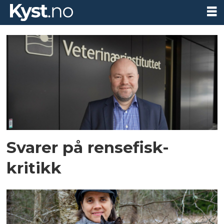
Tag:
fiskehelserapporten
2024
Svarer på rensefisk-
kritikk