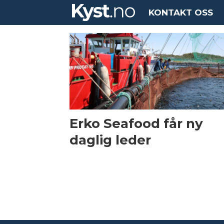
KONTAKT OSS
Tag:
leif
rune
pedersen
Erko Seafood får ny
daglig leder