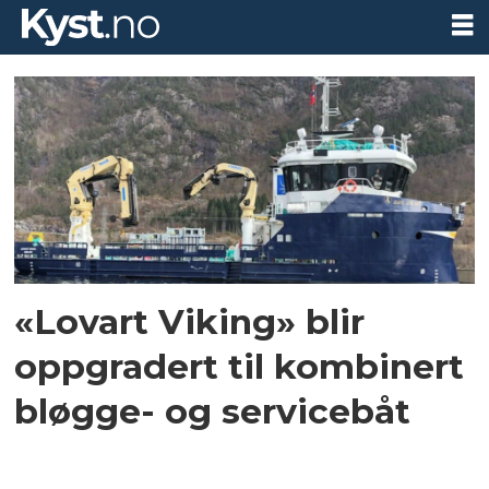
Tag:
lovart
viking
«Lovart Viking» blir
oppgradert til kombinert
bløgge- og servicebåt