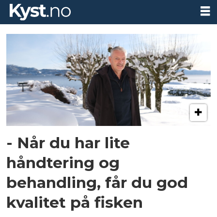
Tag:
nils
tore
karstensen
- Når du har lite
håndtering og
behandling, får du god
kvalitet på fisken