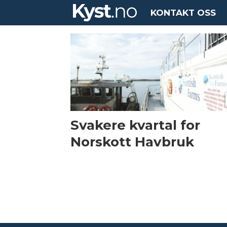
KONTAKT OSS
Tag:
norskott
havbruk
Svakere kvartal for
Norskott Havbruk