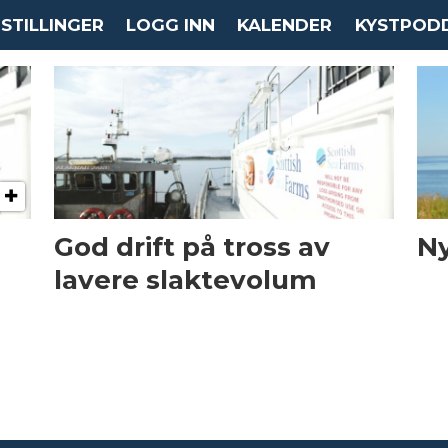
STILLINGER
LOGG INN
KALENDER
KYSTPOD
God drift på tross av
Ny
lavere slaktevolum