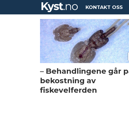
KONTAKT OSS
Tag:
ranghild
malkenes
– Behandlingene går p
bekostning av
fiskevelferden