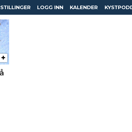
STILLINGER
LOGG INN
KALENDER
KYSTPOD
å