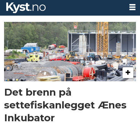
Tag:
setetfiskanlegg
Det brenn på
settefiskanlegget Ænes
Inkubator