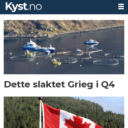
Tag:
slaktevolum
Dette slaktet Grieg i Q4