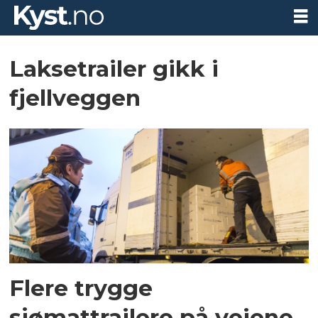
Tag:
Laksetrailer gikk i
trailer
fjellveggen
Flere trygge
sjømattrailere på veiene