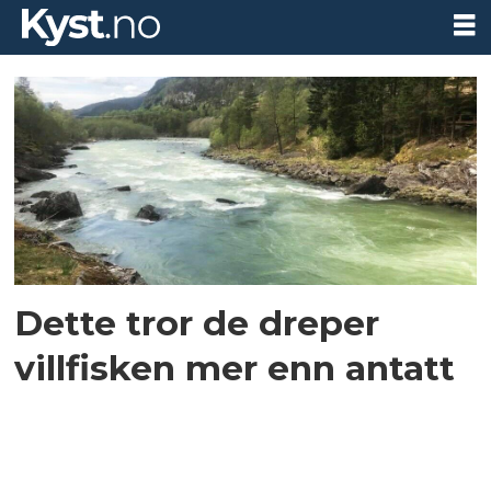
Tag:
uni
reseach
Dette tror de dreper
villfisken mer enn antatt