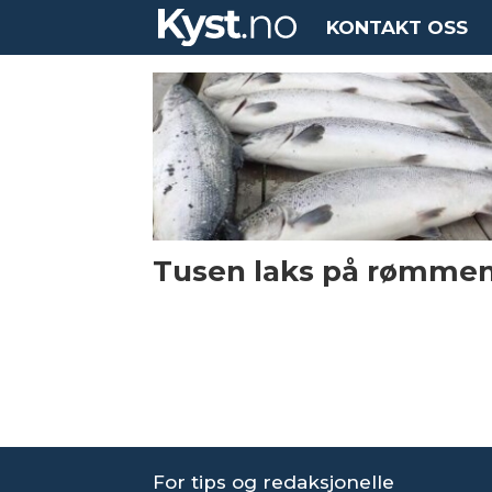
KONTAKT OSS
Tag:
vefsn
Tusen laks på rømme
For tips og redaksjonelle