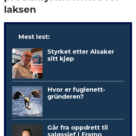
laksen
Mest lest:
Styrket etter Alsaker
sitt kjøp
Hvor er fuglenett-
gründeren?
Går fra oppdrett til
salgssjef i Framo