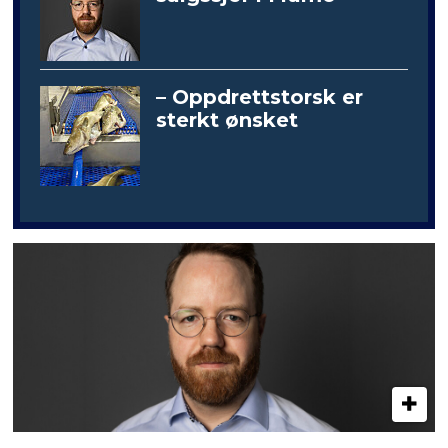
– Oppdrettstorsk er
sterkt ønsket