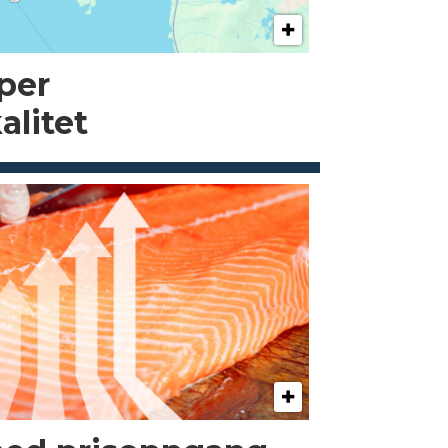
pper
alitet