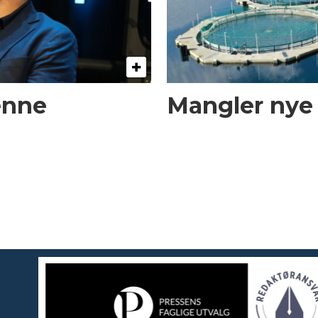
enne
Mangler nye t