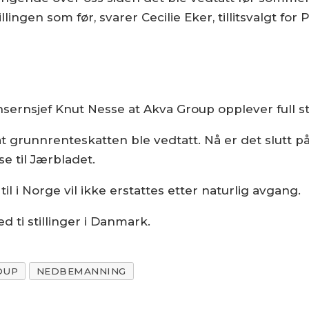
ngen som før, svarer Cecilie Eker, tillitsvalgt for 
rnsjef Knut Nesse at Akva Group opplever full st
at grunnrenteskatten ble vedtatt. Nå er det slutt på
e til Jærbladet.
til i Norge vil ikke erstattes etter naturlig avgang.
d ti stillinger i Danmark.
OUP
NEDBEMANNING