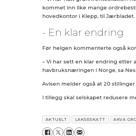
kommet inn like mange ordrebestilli
hovedkontor i Klepp, til Jærbladet.
- En klar endring
Før helgen kommenterte også konse
– Vi har sett en klar endring etter 
havbruksnæringen i Norge, sa Ness
Avisen melder også at 20 stillinger 
I tillegg skal selskapet redusere me
AKTUELT
LAKSESKATT
AKVA GR