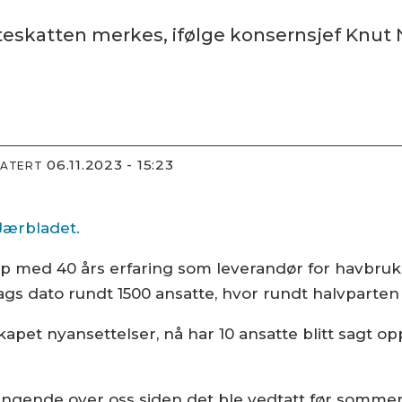
teskatten merkes, ifølge konsernsjef Knu
06.11.2023 - 15:23
DATERT
Jærbladet.
ap med 40 års erfaring som leverandør for havbru
dags dato rundt 1500 ansatte, hvor rundt halvparten
kapet nyansettelser, nå har 10 ansatte blitt sagt o
ngende over oss siden det ble vedtatt før sommeren