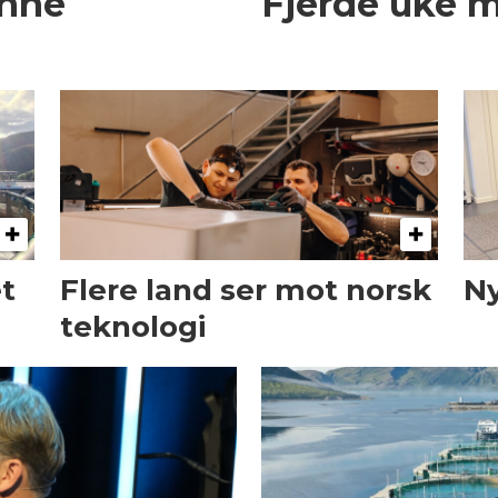
enne
Fjerde uke 
et
Flere land ser mot norsk
Ny
teknologi