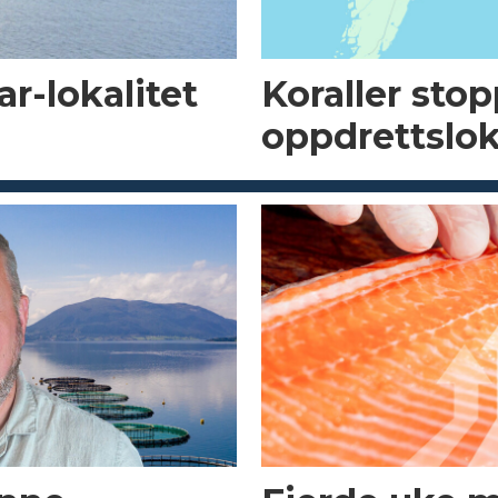
r-lokalitet
Koraller sto
oppdrettslok