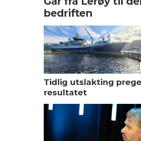
Går fra Lerøy til d
bedriften
Tidlig utslakting preg
resultatet