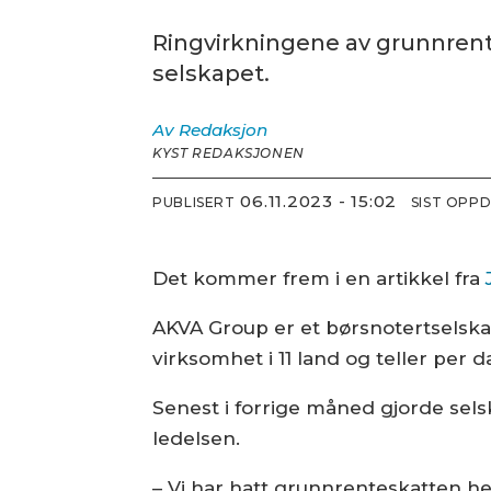
Ringvirkningene av grunnren
selskapet.
Av
Redaksjon
KYST REDAKSJONEN
06.11.2023 - 15:02
PUBLISERT
SIST OPP
Det kommer frem i en artikkel fra
AKVA Group er et børsnotertselsk
virksomhet i 11 land og teller per 
Senest i forrige måned gjorde sels
ledelsen.
– Vi har hatt grunnrenteskatten he