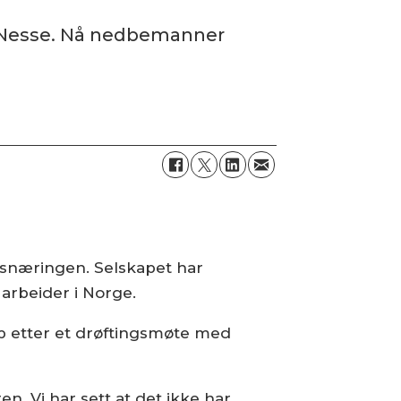
t Nesse. Nå nedbemanner
ksnæringen. Selskapet har
 arbeider i Norge.
pp etter et drøftingsmøte med
. Vi har sett at det ikke har