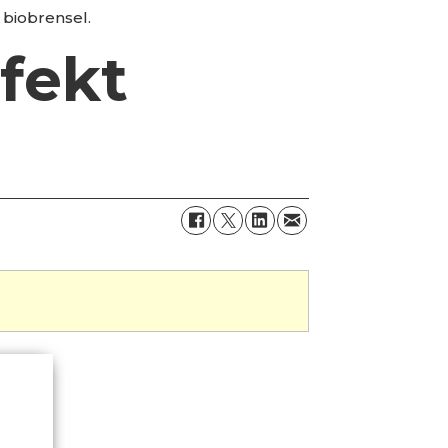
 biobrensel.
fekt