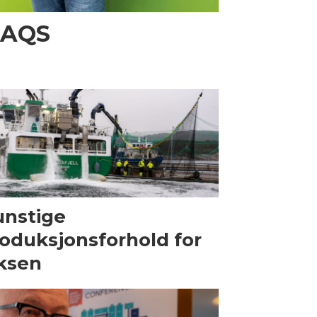
i AQS
nstige
oduksjonsforhold for
ksen