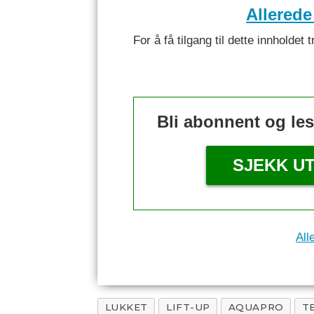
Allerede
For å få tilgang til dette innhold
Bli abonnent og le
SJEKK U
All
LUKKET
LIFT-UP
AQUAPRO
T