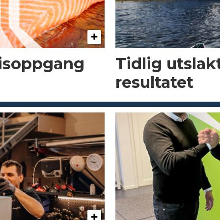
risoppgang
Tidlig utsla
resultatet