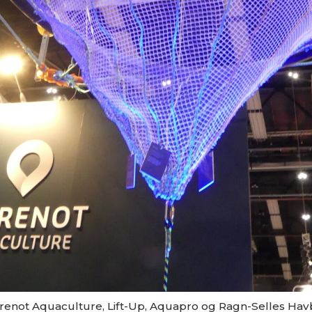
ørenot Aquaculture, Lift-Up, Aquapro og Ragn-Selles Ha