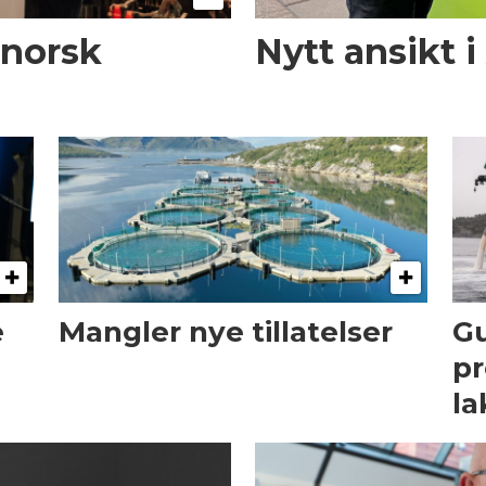
 norsk
Nytt ansikt 
e
Mangler nye tillatelser
Gu
pr
la