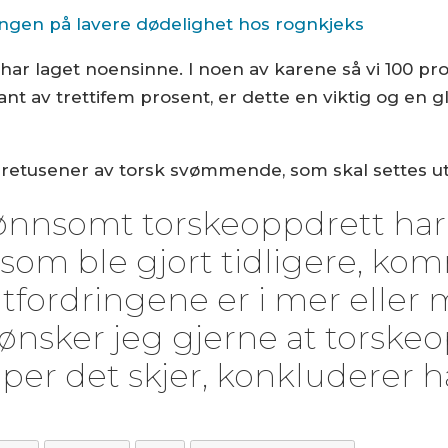
ingen på lavere dødelighet hos rognkjeks
 har laget noensinne. I noen av karene så vi 100 pr
nt av trettifem prosent, er dette en viktig og en g
dretusener av torsk svømmende, som skal settes ut
lønnsomt torskeoppdrett har 
m ble gjort tidligere, komm
utfordringene er i mer eller 
ønsker jeg gjerne at torskeo
per det skjer, konkluderer h