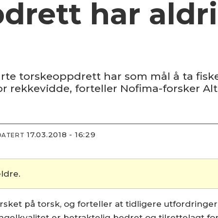
drett har aldr
rte torskeoppdrett har som mål å ta fisken
r rekkevidde, forteller Nofima-forsker Al
17.03.2018 - 16:29
DATERT
ldre.
ket på torsk, og forteller at tidligere utfordringe
lkvalitet er betraktelig bedret og tilrettelagt for