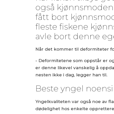
også kjønnsmoden, m
fått bort kjønnsmo
fleste fiskene kjø
avle bort denne eg
Når det kommer til deformiteter fo
- Deformitetene som oppstår er o
er denne likevel vanskelig å oppda
nesten ikke i dag, legger han til.
Beste yngel noens
Yngelkvaliteten var også noe av fl
dødelighet hos enkelte opprettere.