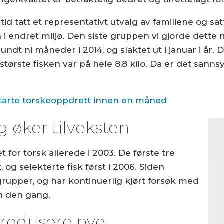
id tatt et representativt utvalg av familiene og satt 
 endret miljø. Den siste gruppen vi gjorde dette me
dt ni måneder i 2014, og slaktet ut i januar i år.
tørste fisken var på hele 8,8 kilo. Da er det sannsyn
 starte torskeoppdrett innen en måned
g øker tilveksten
for torsk allerede i 2003. De første tre
 og selekterte fisk først i 2006. Siden
rupper, og har kontinuerlig kjørt forsøk med
en den gang.
produsere nye