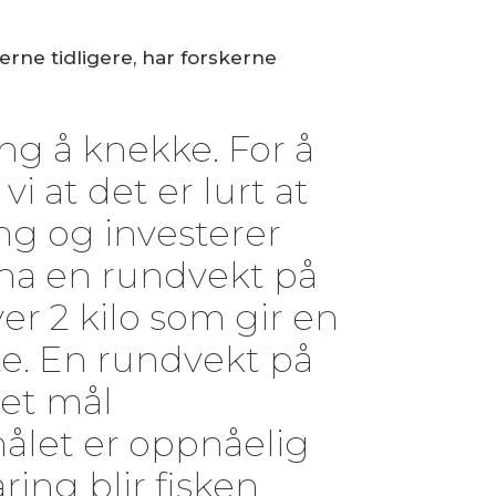
rne tidligere, har forskerne
g å knekke. For å
i at det er lurt at
ng og investerer
ha en rundvekt på
ver 2 kilo som gir en
tte. En rundvekt på
 et mål
ålet er oppnåelig
ring blir fisken