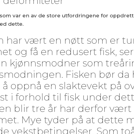
deformiteter
om var en av de store utfordringene for oppdrette
ed dette.
har vært en nøtt som er tun
 og få en redusert fisk, ser v
 den kjønnsmodner som treåri
smodningen. Fisken bør da 
or å oppnå en slaktevekt på o
t i forhold til fisk under de
den blir tre år har derfor vært
et. Mye tyder på at dette m
ode vekstbetingelser. Som toå