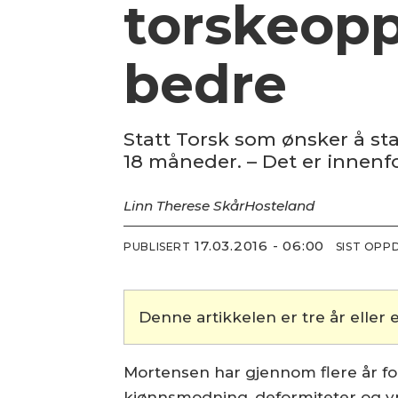
torskeopp
bedre
Statt Torsk som ønsker å sta
18 måneder. – Det er innenfo
Linn Therese Skår
Hosteland
17.03.2016 - 06:00
PUBLISERT
SIST OPP
Denne artikkelen er tre år eller e
Mortensen har gjennom flere år fors
kjønnsmodning, deformiteter og ynge