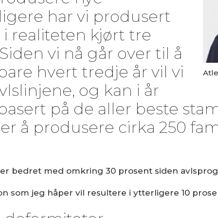
ligere har vi produsert
 i realiteten kjørt tre
 Siden vi nå går over til å
are hvert tredje år vil vi
Atl
lslinjene, og kan i år
basert på de aller beste stam
 er å produsere cirka 250 famil
ken er bedret med omkring 30 prosent siden avlspro
jon som jeg håper vil resultere i ytterligere 10 pros