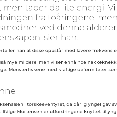
en taper da lite energi. Vi
dningen fra toåringene, men 
nnsmodner ved denne alderen 
enskapen, sier han.
rteller han at disse oppstår med lavere frekvens en
gså mye mildere, men vi ser ennå noe nakkeknekk.
ge. Monsterfiskene med kraftige deformiteter som b
inne
aksehalsen i torskeeventyret, da dårlig yngel gav s
 Ifølge Mortensen er utfordringene knyttet til yng