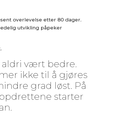
osent overlevelse etter 80 dager.
ledelig utvikling påpeker
.
aldri vært bedre.
er ikke til å gjøres
mindre grad løst. På
ppdrettene starter
an.