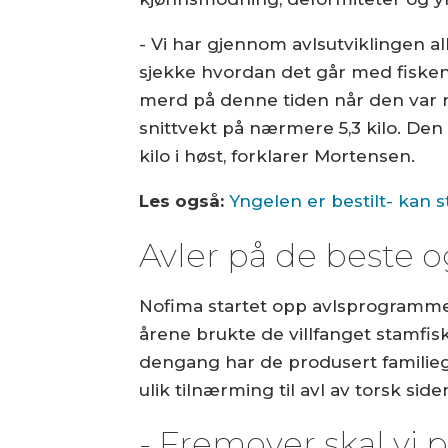
- Vi har gjennom avlsutviklingen allt
sjekke hvordan det går med fisken i
merd på denne tiden når den var run
snittvekt på nærmere 5,3 kilo. Den s
kilo i høst, forklarer Mortensen.
Les også:
Yngelen er bestilt- kan
Avler på de beste o
Nofima startet opp avlsprogrammet 
årene brukte de villfanget stamfisk,
dengang har de produsert familieg
ulik tilnærming til avl av torsk sid
- Fremover skal vi 