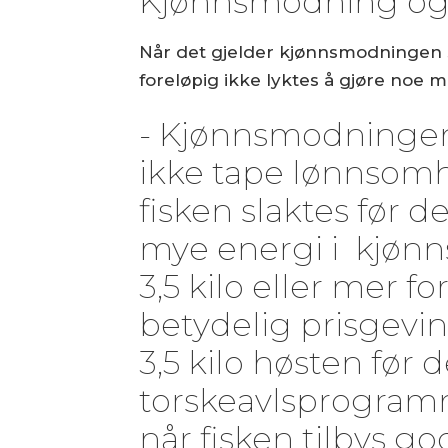
Kjønnsmodning og 
Når det gjelder kjønnsmodningen s
foreløpig ikke lyktes å gjøre noe m
- Kjønnsmodningen 
ikke tape lønnsomhet
fisken slaktes før
mye energi i kjønn
3,5 kilo eller mer f
betydelig prisgevins
3,5 kilo høsten før 
torskeavlsprogramm
når fisken tilbys g