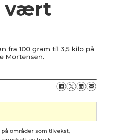
i vært
 fra 100 gram til 3,5 kilo på
te Mortensen.
r på områder som tilvekst,
 oppdrett av torsk.