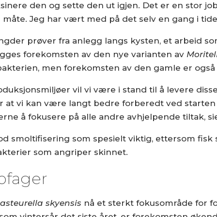
inere den og sette den ut igjen. Det er en stor job
måte. Jeg har vært med på det selv en gang i tiden
ngder prøver fra anlegg langs kysten, et arbeid s
egges forekomsten av den nye varianten av
Moritel
bakterien, men forekomsten av den gamle er også 
ksjonsmiljøer vil vi være i stand til å levere diss
yr at vi kan være langt bedre forberedt ved starten
erne å fokusere på alle andre avhjelpende tiltak, si
d smoltifisering som spesielt viktig, ettersom fis
akterier som angriper skinnet.
iofager
asteurella skyensis
nå et sterkt fokusområde for 
t som vintersår det siste året, er forekomsten øk