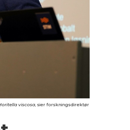
oritella viscosa
, sier forskningsdirektør
t