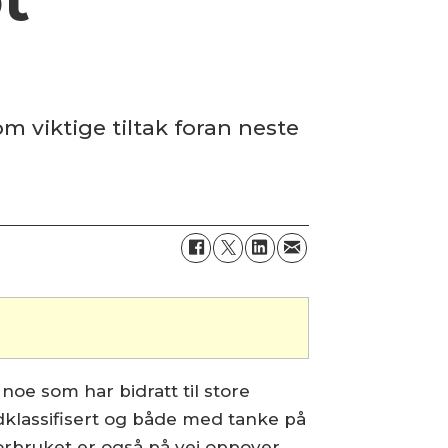
 viktige tiltak foran neste
noe som har bidratt til store
edklassifisert og både med tanke på
forbruket er også på vei oppover.