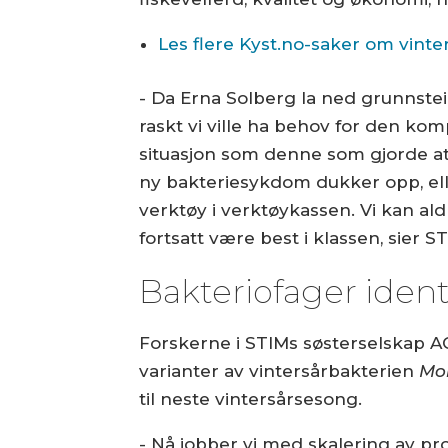
Les flere Kyst.no-saker om vinte
- Da Erna Solberg la ned grunnstei
raskt vi ville ha behov for den ko
situasjon som denne som gjorde at 
ny bakteriesykdom dukker opp, elle
verktøy i verktøykassen. Vi kan aldr
fortsatt være best i klassen, sier 
Bakteriofager identi
Forskerne i STIMs søsterselskap AC
varianter av vintersårbakterien
Mor
til neste vintersårsesong.
- Nå jobber vi med skalering av pr