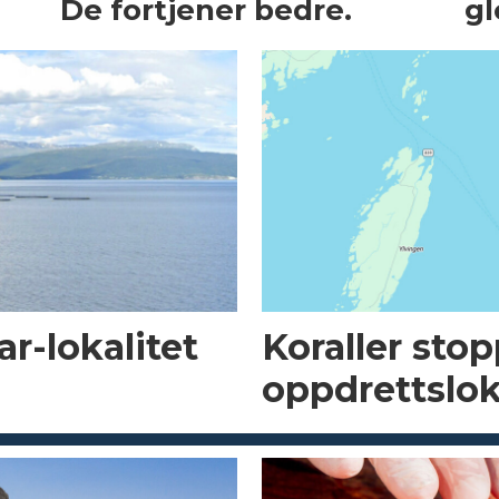
De fortjener bedre.
gl
r-lokalitet
Koraller sto
oppdrettslok