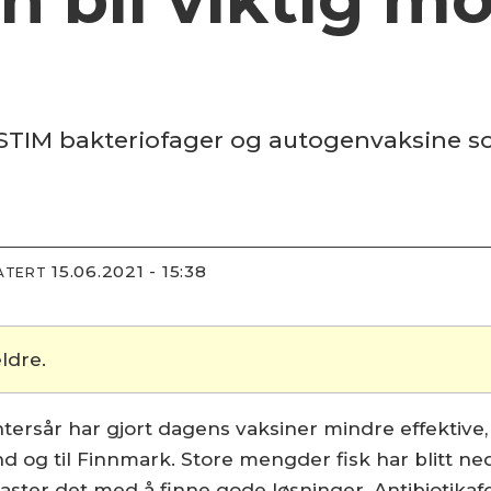
STIM bakteriofager og autogenvaksine som
15.06.2021 - 15:38
ATERT
ldre.
tersår har gjort dagens vaksiner mindre effektive, 
nd og til Finnmark. Store mengder fisk har blitt n
haster det med å finne gode løsninger. Antibiotika