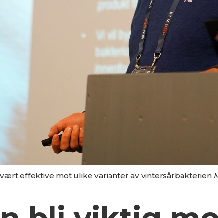
svært effektive mot ulike varianter av vintersårbakterien
M
n bli viktig mo