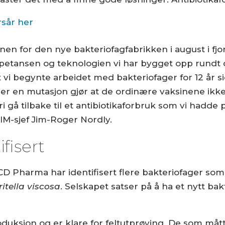
rsår her
nen for den nye bakteriofagfabrikken i august i fj
mpetansen og teknologien vi har bygget opp rundt 
vi begynte arbeidet med bakteriofager for 12 år s
r en mutasjon gjør at de ordinære vaksinene ikke 
i gå tilbake til et antibiotikaforbruk som vi hadde p
STIM-sjef Jim-Roger Nordly.
fisert
D Pharma har identifisert flere bakteriofager som 
itella viscosa
. Selskapet satser på å ha et nytt ba
oduksjon og er klare for feltutprøving. De som måt