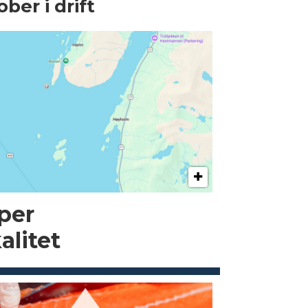
ober i drift
pper
alitet