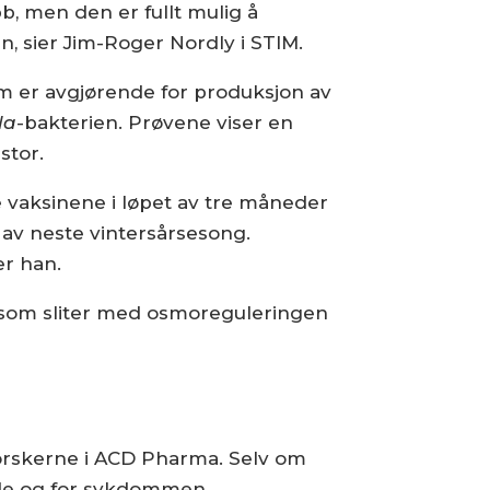
b, men den er fullt mulig å
, sier Jim-Roger Nordly i STIM.
om er avgjørende for produksjon av
la
-bakterien. Prøvene viser en
stor.
e vaksinene i løpet av tre måneder
 av neste vintersårsesong.
er han.
k som sliter med osmoreguleringen
forskerne i ACD Pharma. Selv om
ende og for sykdommen