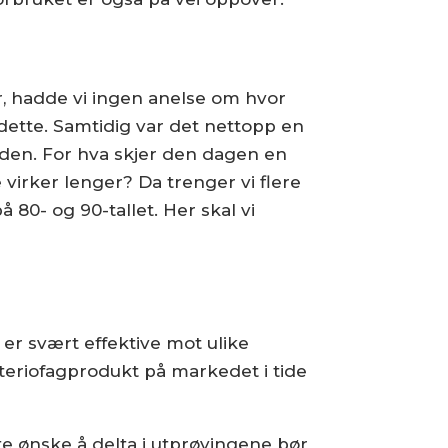
or, hadde vi ingen anelse om hvor
dette. Samtidig var det nettopp en
iden. For hva skjer den dagen en
virker lenger? Da trenger vi flere
å 80- og 90-tallet. Her skal vi
er svært effektive mot ulike
kteriofagprodukt på markedet i tide
te ønske å delta i utprøvingene bør