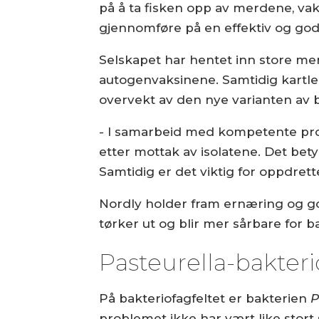
på å ta fisken opp av merdene, vaks
gjennomføre på en effektiv og god 
Selskapet har hentet inn store me
autogenvaksinene. Samtidig kartl
overvekt av den nye varianten av 
- I samarbeid med kompetente produ
etter mottak av isolatene. Det bet
Samtidig er det viktig for oppdrett
Nordly holder fram ernæring og go
tørker ut og blir mer sårbare for b
Pasteurella-bakter
På bakteriofagfeltet er bakterien
P
problemet ikke har vært like stor