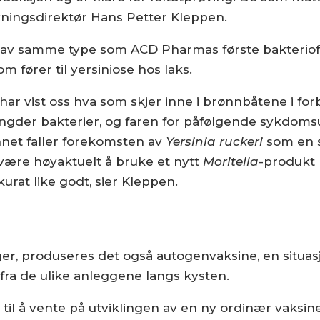
skningsdirektør Hans Petter Kleppen.
ukt av samme type som ACD Pharmas første bakteriof
 fører til yersiniose hos laks.
har vist oss hva som skjer inne i brønnbåtene i fo
mengder bakterier, og faren for påfølgende sykdomsu
nnet faller forekomsten av
Yersinia ruckeri
som en s
 være høyaktuelt å bruke et nytt
Moritella
-produkt 
kurat like godt, sier Kleppen.
ofager, produseres det også autogenvaksine, en situ
fra de ulike anleggene langs kysten.
d til å vente på utviklingen av en ny ordinær vaksin