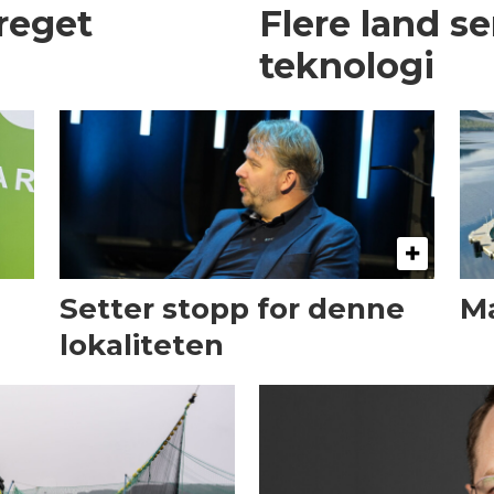
preget
Flere land s
teknologi
Setter stopp for denne
Ma
lokaliteten