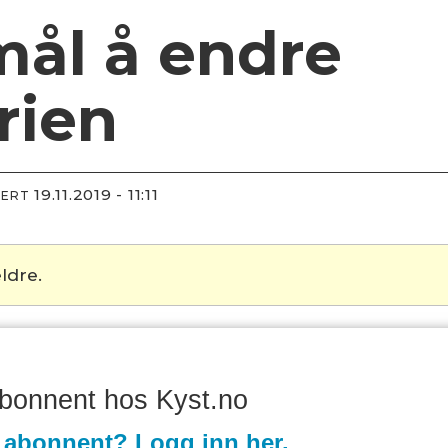
ål å endre
rien
19.11.2019 - 11:11
TERT
ldre.
abonnent hos Kyst.no
 abonnent? Logg inn her.