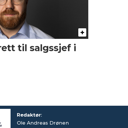
tt til salgssjef i
Redaktør
:
Ole Andreas Drønen