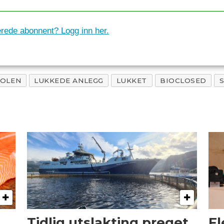
erede abonnent? Logg inn her.
OLEN
LUKKEDE ANLEGG
LUKKET
BIOCLOSED
Tidlig utslakting preget
Fl