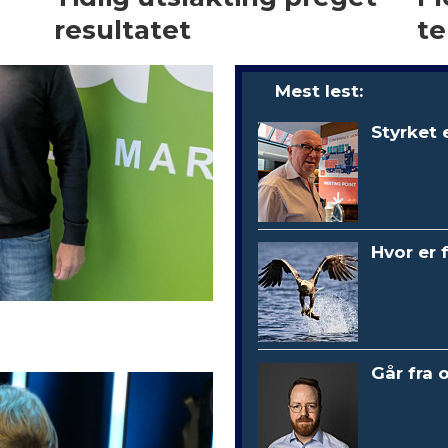
resultatet
te
Mest lest:
Styrket 
Hvor er 
Går fra 