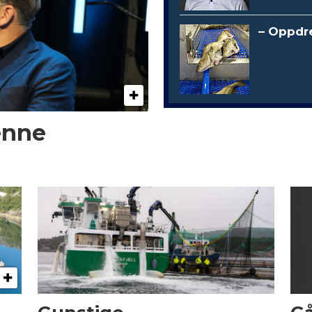
– Oppdre
enne