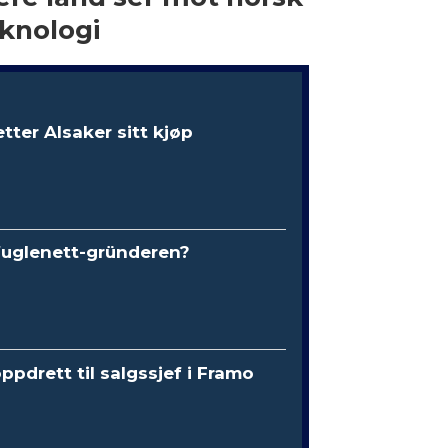
knologi
etter Alsaker sitt kjøp
fuglenett-gründeren?
oppdrett til salgssjef i Framo