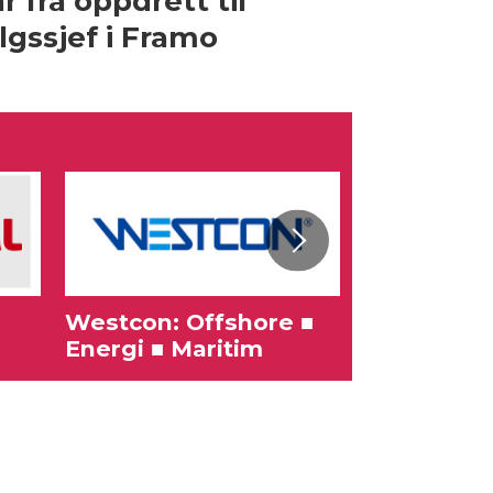
r fra oppdrett til
lgssjef i Framo
Westcon: Offshore ■
Karriere
Energi ■ Maritim