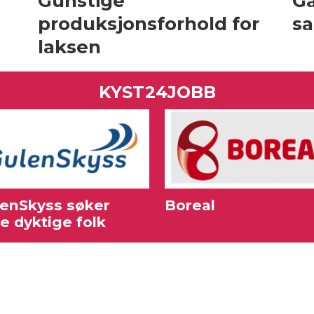
Gunstige
Gå
produksjonsforhold for
sa
laksen
KYST24JOBB
enSkyss søker
Boreal
re dyktige folk