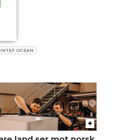
SINTEF OCEAN
ere land ser mot norsk