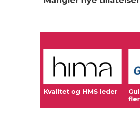
Mangler nye tillatelser
Kvalitet og HMS leder
Gul
fle