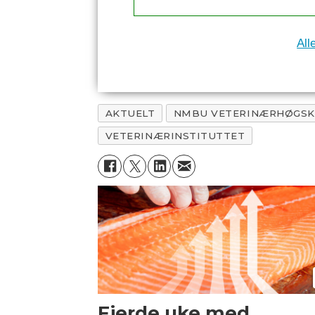
All
AKTUELT
NMBU VETERINÆRHØGSK
VETERINÆRINSTITUTTET
Fjerde uke med