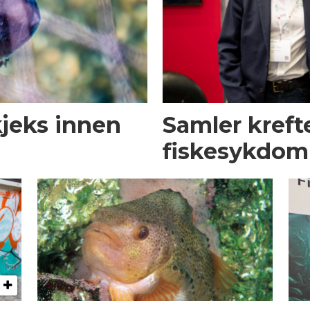
kjeks innen
Samler kreft
fiskesykdo