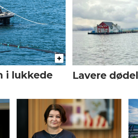
n i lukkede
Lavere dødel