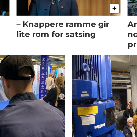
– Knappere ramme gir
An
lite rom for satsing
no
pr