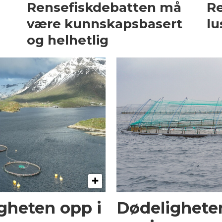
Rensefiskdebatten må
Re
være kunnskapsbasert
lu
og helhetlig
gheten opp i
Dødeligheten