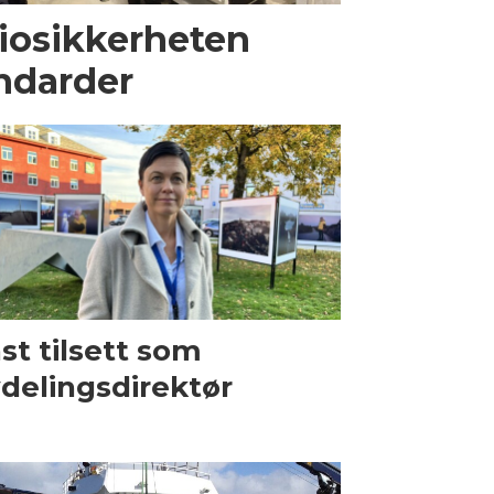
biosikkerheten
ndarder
st tilsett som
delingsdirektør