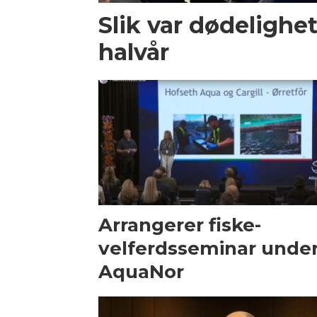
Slik var dødelighet
halvår
Arrangerer fiske­
velferds­seminar unde
AquaNor