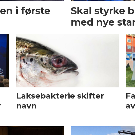
en i første
Skal styrke 
med nye sta
Laksebakterie skifter
Fa
r
navn
av