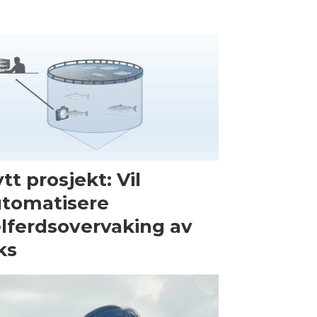
tt prosjekt: Vil
tomatisere
lferdsovervaking av
ks