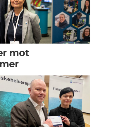
er mot
mmer