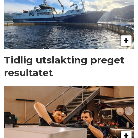
Tidlig utslakting preget
resultatet