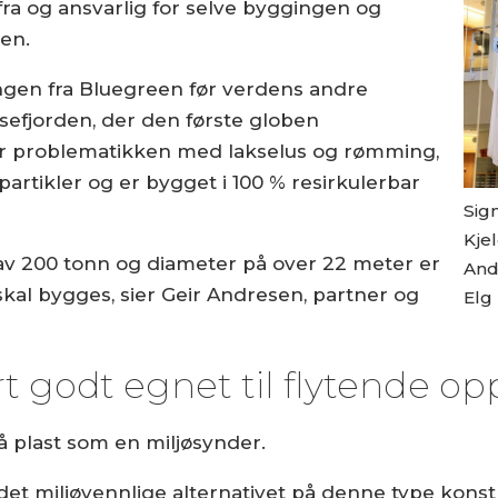
ra og ansvarlig for selve byggingen og
nen.
ingen fra Bluegreen før verdens andre
sefjorden, der den første globen
er problematikken med lakselus og rømming,
artikler og er bygget i 100 % resirkulerbar
Sign
Kjel
 av 200 tonn og diameter på over 22 meter er
Andr
kal bygges, sier Geir Andresen, partner og
Elg
rt godt egnet til flytende o
å plast som en miljøsynder.
 det miljøvennlige alternativet på denne type kons