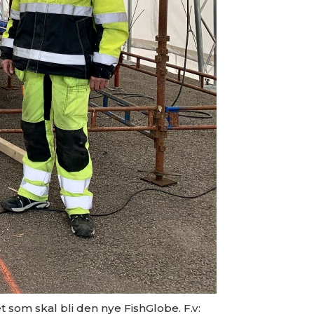
 som skal bli den nye FishGlobe. F.v: