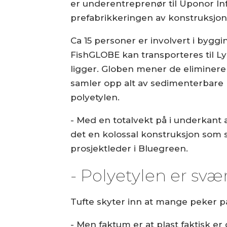
er underentreprenør til Uponor Inf
prefabrikkeringen av konstruksjo
Ca 15 personer er involvert i bygg
FishGLOBE kan transporteres til Ly
ligger. Globen mener de eliminer
samler opp alt av sedimenterbare p
polyetylen.
- Med en totalvekt på i underkant
det en kolossal konstruksjon som s
prosjektleder i Bluegreen.
- Polyetylen er svæ
Tufte skyter inn at mange peker p
- Men faktum er at plast faktisk er