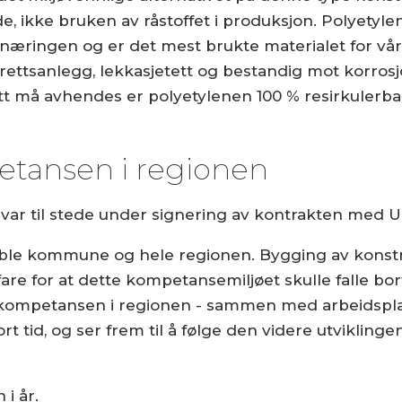
, ikke bruken av råstoffet i produksjon. Polyetylen
snæringen og er det mest brukte materialet for vår
ettsanlegg, lekkasjetett og bestandig mot korrosjon
utt må avhendes er polyetylenen 100 % resirkulerba
etansen i regionen
l, var til stede under signering av kontrakten med 
mble kommune og hele regionen. Bygging av konst
fare for at dette kompetansemiljøet skulle falle 
i kompetansen i regionen - sammen med arbeidspla
 tid, og ser frem til å følge den videre utvikling
 i år.