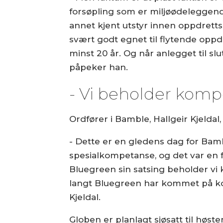
forsøpling som er miljøødeleggende
annet kjent utstyr innen oppdrett
svært godt egnet til flytende oppdr
minst 20 år. Og når anlegget til sl
påpeker han.
- Vi beholder komp
Ordfører i Bamble, Hallgeir Kjelda
- Dette er en gledens dag for Ba
spesialkompetanse, og det var en 
Bluegreen sin satsing beholder v
langt Bluegreen har kommet på kort
Kjeldal.
Globen er planlagt sjøsatt til høsten