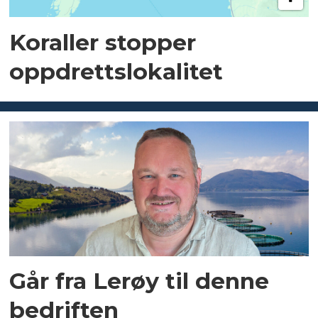
Koraller stopper
oppdrettslokalitet
Går fra Lerøy til denne
bedriften