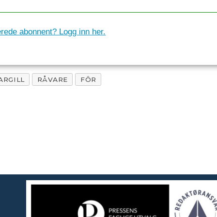
erede abonnent? Logg inn her.
ARGILL
RÅVARE
FÔR