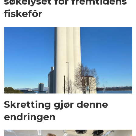
søkelyset for fremtidens
fiskefôr
Skretting gjør denne
endringen