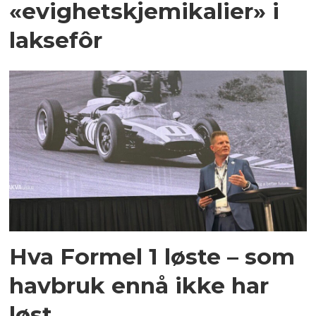
«evighetskjemikalier» i
laksefôr
Hva Formel 1 løste – som
havbruk ennå ikke har
løst