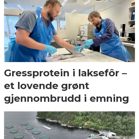
Gressprotein i laksefôr –
et lovende grønt
gjennombrudd i emning