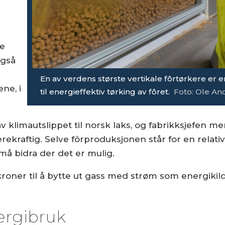
de
også
En av verdens største vertikale fôrtørkere er e
ne, i
til energieffektiv tørking av fôret.
Foto: Ole A
v klimautslippet til norsk laks, og fabrikksjefen m
ekraftig. Selve fôrproduksjonen står for en relativt
må bidra der det er mulig.
 kroner til å bytte ut gass med strøm som energikil
nergibruk