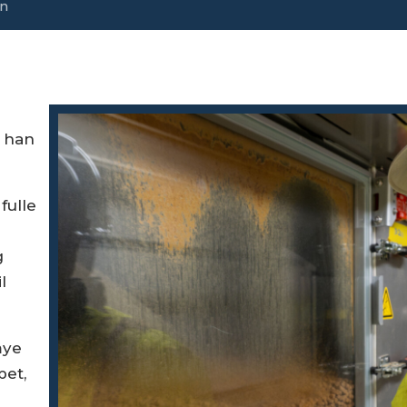
en
t han
fulle
g
l
mye
pet,