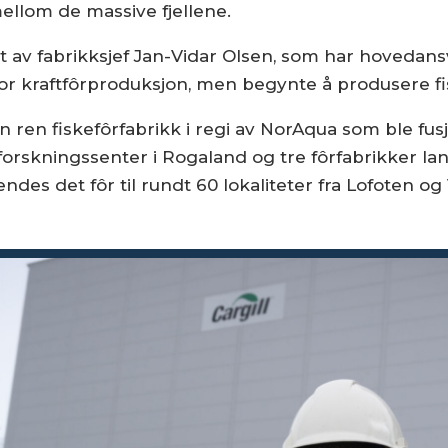
mellom de massive fjellene.
t av fabrikksjef Jan-Vidar Olsen, som har hovedansv
or kraftfôrproduksjon, men begynte å produsere fisk
 en ren fiskefôrfabrikk i regi av NorAqua som ble
 forskningssenter i Rogaland og tre fôrfabrikker l
des det fôr til rundt 60 lokaliteter fra Lofoten og V