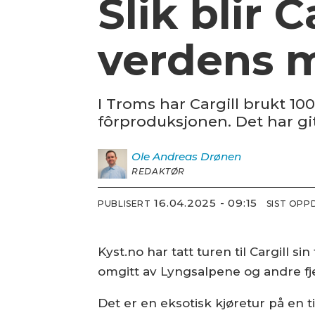
Slik blir 
verdens m
I Troms har Cargill brukt 10
fôrproduksjonen. Det har git
Ole Andreas
Drønen
REDAKTØR
16.04.2025 - 09:15
PUBLISERT
SIST OPP
Kyst.no har tatt turen til Cargill s
omgitt av Lyngsalpene og andre fje
Det er en eksotisk kjøretur på en t