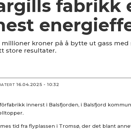
Cargills fabrikk
est energieff
0 millioner kroner på å bytte ut gass med
t store resultater.
16.04.2025 - 10:32
DATERT
in fôrfabrikk innerst i Balsfjorden, i Balsfjord komm
lltopper.
imes tid fra flyplassen i Tromsø, der det blant anne