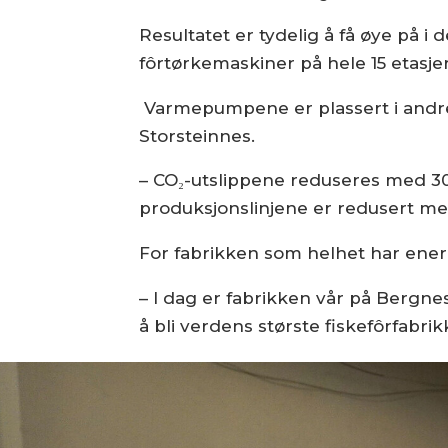
Resultatet er tydelig å få øye på 
fôrtørkemaskiner på hele 15 etasj
Varmepumpene er plassert i andre 
Storsteinnes.
– CO₂-utslippene reduseres med 3000
produksjonslinjene er redusert me
For fabrikken som helhet har energ
– I dag er fabrikken vår på Bergnes
å bli verdens største fiskefôrfabrik