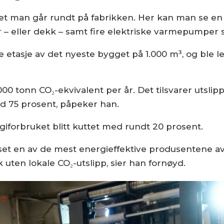
i det man går rundt på fabrikken. Her kan man se en
er – eller dekk – samt fire elektriske varmepumpe
etasje av det nyeste bygget på 1.000 m³, og ble le
 tonn CO₂-ekvivalent per år. Det tilsvarer utslipp f
d 75 prosent, påpeker han.
iforbruket blitt kuttet med rundt 20 prosent.
et en av de mest energieffektive produsentene av f
k uten lokale CO₂-utslipp, sier han fornøyd.