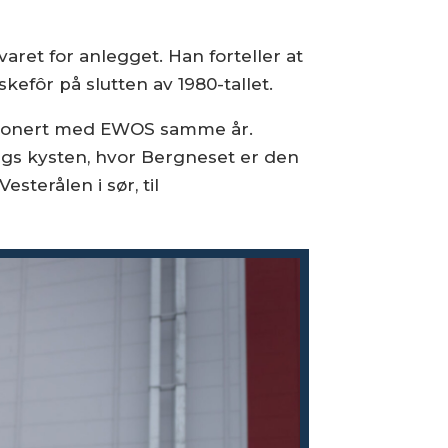
aret for anlegget. Han forteller at
efôr på slutten av 1980-tallet.
 fusjonert med EWOS samme år.
angs kysten, hvor Bergneset er den
esterålen i sør, til