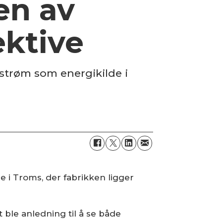
 en av
ektive
 strøm som energikilde i
une i Troms, der fabrikken ligger
t ble anledning til å se både