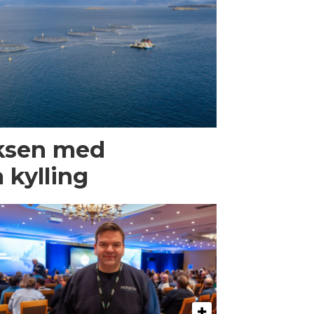
aksen med
 kylling