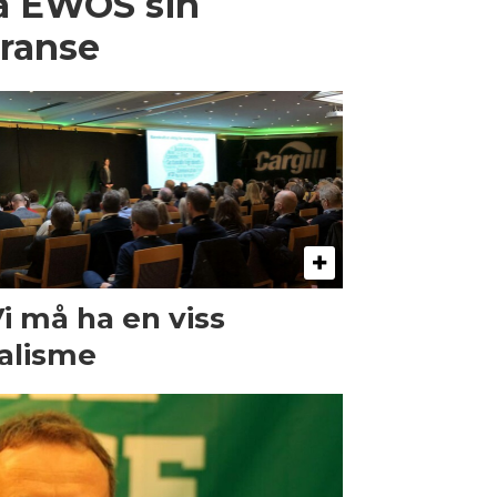
på EWOS sin
eranse
Vi må ha en viss
alisme