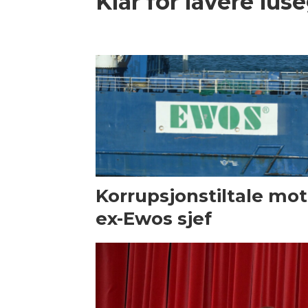
Klar for lavere lus
Korrupsjonstiltale mot
ex-Ewos sjef