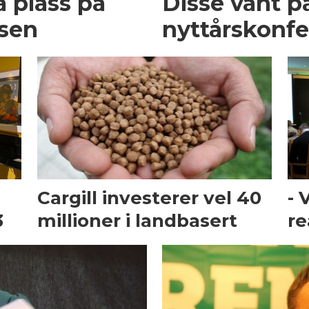
 plass på
Disse vant 
nsen
nyttårskonf
Cargill investerer vel 40
- 
3
millioner i landbasert
re