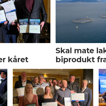
Skal mate l
er kåret
biprodukt fra