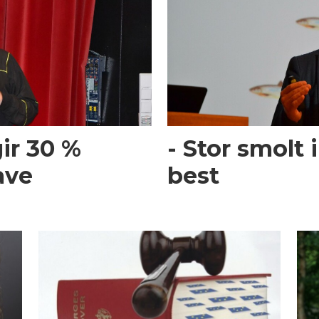
gir 30 %
- Stor smolt
ave
best