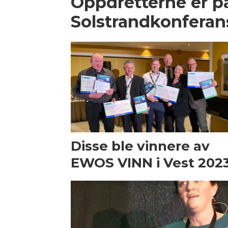
Oppdretterne er på
Solstrandkonfera
Disse ble vinnere av
EWOS VINN i Vest 202