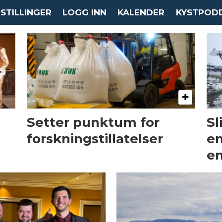
STILLINGER
LOGG INN
KALENDER
KYSTPOD
Setter punktum for
Sl
forskningstillatelser
en
en