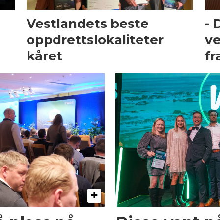
Vestlandets beste
- 
oppdrettslokaliteter
ve
kåret
fr