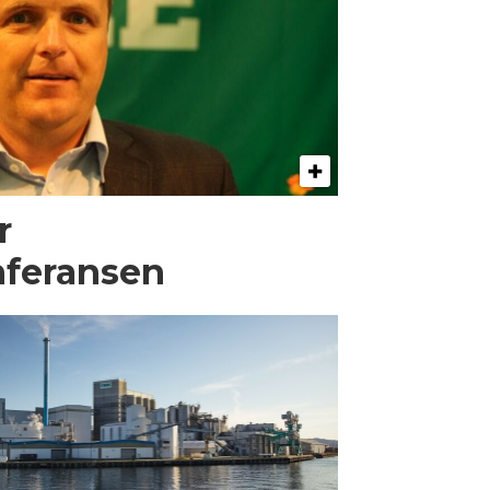
r
nferansen