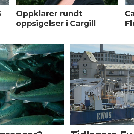
S
Oppklarer rundt
Ca
oppsigelser i Cargill
Fl