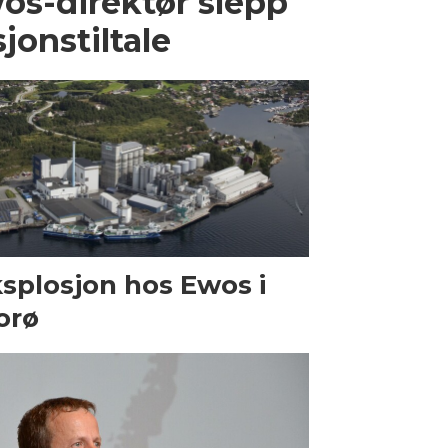
os-direktør slepp
jonstiltale
splosjon hos Ewos i
orø