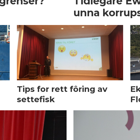
egrenser?
Tidlegare Ew
unna korrups
Tips for rett fôring av
Ek
settefisk
Fl