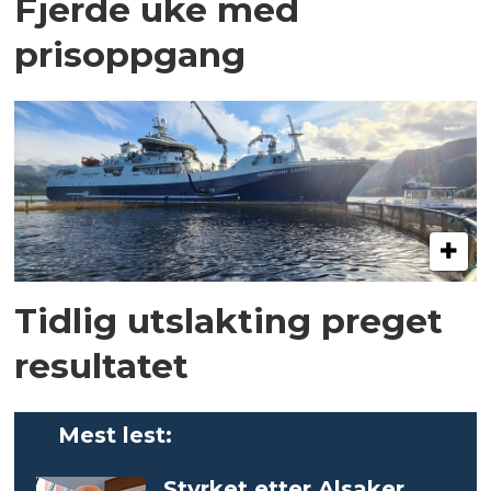
Fjerde uke med
prisoppgang
Tidlig utslakting preget
resultatet
Mest lest:
Styrket etter Alsaker