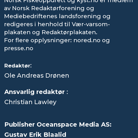
Norsk Fiskeoppdrett og kyst.no er medlem
av Norsk Redaktørforening og
Mediebedriftenes landsforening og
redigeres i henhold til Vær-varsom-
plakaten og Redaktørplakaten.
For flere opplysninger: nored.no og
presse.no
:
Redaktør
Ole Andreas Drønen
Ansvarlig redaktør
:
Christian Lawley
Publisher Oceanspace Media AS:
Gustav Erik Blaalid