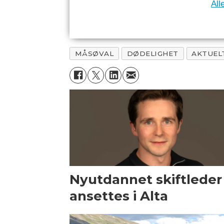
All
MÅSØVAL
DØDELIGHET
AKTUEL
Nyutdannet skiftleder
ansettes i Alta