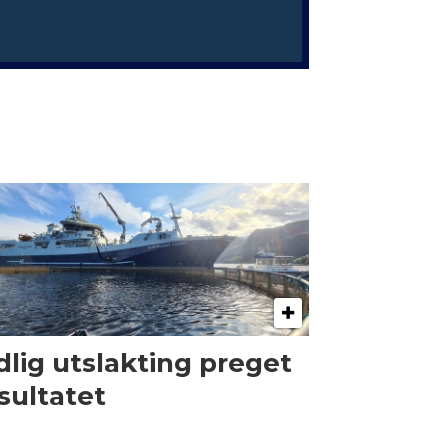
dlig utslakting preget
sultatet