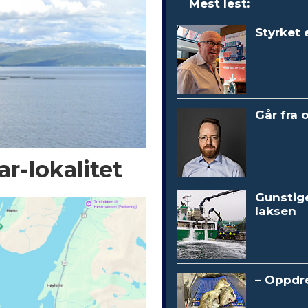
Mest lest:
Styrket 
Går fra 
r-lokalitet
Gunstig
laksen
– Oppdre