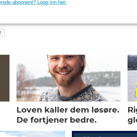
erede abonnent? Logg inn her.
T
Loven kaller dem løsøre.
Ri
De fortjener bedre.
gl