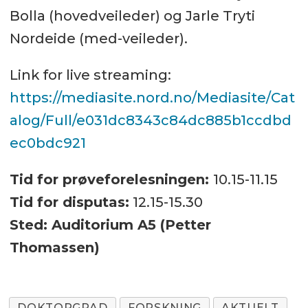
Bolla (hovedveileder) og Jarle Tryti
Nordeide (med-veileder).
Link for live streaming:
https://mediasite.nord.no/Mediasite/Cat
alog/Full/e031dc8343c84dc885b1ccdbd
ec0bdc921
Tid for prøveforelesningen:
10.15-11.15
Tid for disputas:
12.15-15.30
Sted: Auditorium A5 (Petter
Thomassen)
DOKTORGRAD
FORSKNING
AKTUELT