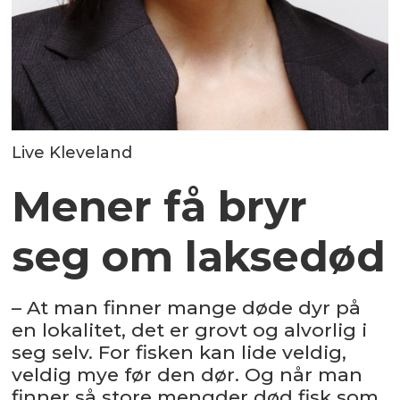
Live Kleveland
Mener få bryr
seg om laksedød
– At man finner mange døde dyr på
en lokalitet, det er grovt og alvorlig i
seg selv. For fisken kan lide veldig,
veldig mye før den dør. Og når man
finner så store mengder død fisk som