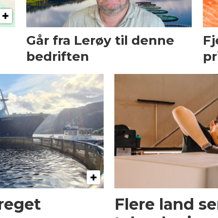
Går fra Lerøy til denne
Fj
bedriften
pr
preget
Flere land s