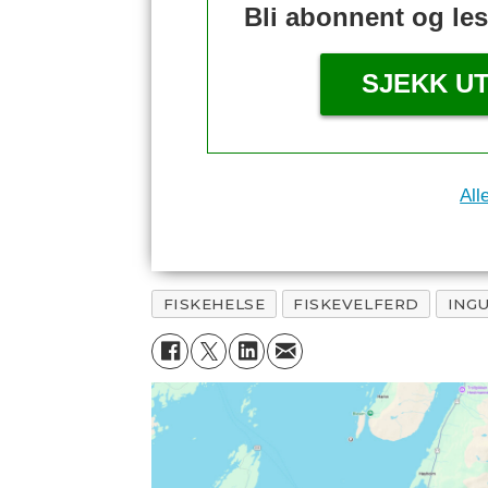
Bli abonnent og le
SJEKK U
All
FISKEHELSE
FISKEVELFERD
ING