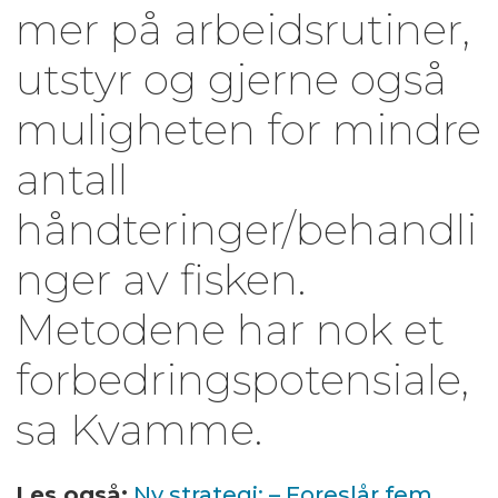
mer på arbeidsrutiner,
utstyr og gjerne også
muligheten for mindre
antall
håndteringer/behandli
nger av fisken.
Metodene har nok et
forbedringspotensiale,
sa Kvamme.
Les også:
Ny strategi: – Foreslår fem