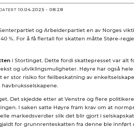
10.04.2025 - 08:28
PDATERT
enterpartiet og Arbeiderpartiet en av Norges vikt
 40 %. For å få flertall for skatten måtte Støre-reg
tten
i Stortinget. Dette fordi skattepresset var alt 
vekst og utviklingsmuligheter. Høyre har også hele
er stor risiko for feilbeskatning av enkeltselskaper
r havbruksselskapene.
nget. Det skjedde etter at Venstre og flere politikere
ngen. I saken satte Høyre fram krav om at normpri
eelle markedsverdier slik det blir gjort i selskapsk
aldt for grunnrenteskatten fra denne ble innført den