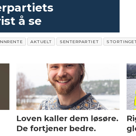
erpartiets
ist å se
NNRENTE
AKTUELT
SENTERPARTIET
STORTINGE
Loven kaller dem løsøre.
Ri
De fortjener bedre.
gl