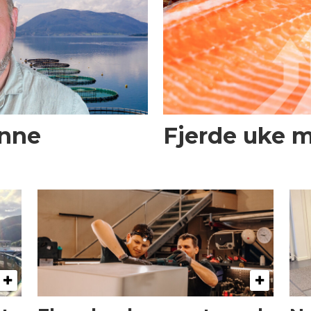
enne
Fjerde uke 