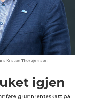
ns Kristian Thorbjørnsen
ruket igjen
 innføre grunnrenteskatt på