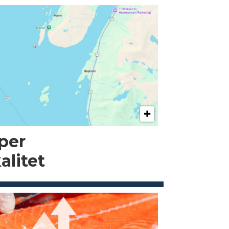
pper
alitet