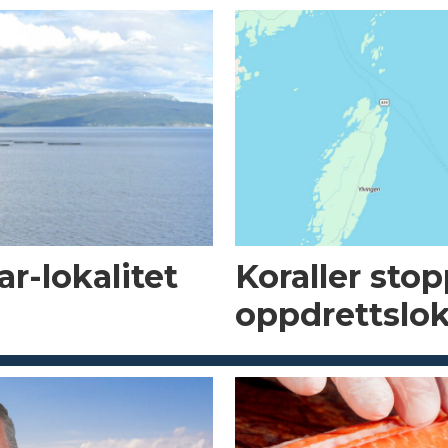
r-lokalitet
Koraller sto
oppdrettslok