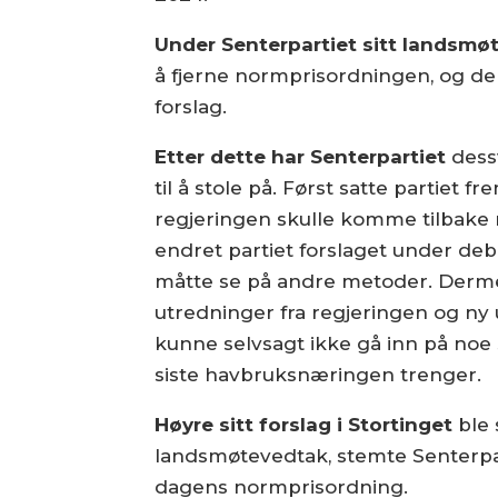
Under Senterpartiet sitt landsmø
å fjerne normprisordningen, og derm
forslag.
Etter dette har Senterpartiet
dessv
til å stole på. Først satte partiet f
regjeringen skulle komme tilbake
endret partiet forslaget under deb
måtte se på andre metoder. Dermed v
utredninger fra regjeringen og ny
kunne selvsagt ikke gå inn på noe 
siste havbruksnæringen trenger.
Høyre sitt forslag i Stortinget
ble 
landsmøtevedtak, stemte Senterpart
dagens normprisordning.