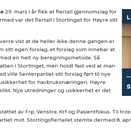
te
29. mars i år fikk et flertall gjennomslag for
L
ed var det flertall i Stortinget for Høyre sitt
erre vist at de heller ikke denne gangen er
rem sitt egen forslag, et forslag som innebar at
 med en helt ny beregningsmetode. Så
atten i Stortinget, men holdt fast ved at man
ille Senterpartiet sitt forslag ført til nye
–
 usikkerhet for havbruksnæringen. Høyre
slikt. Nye utredninger og usikkerhet er det
støttet av Frp, Venstre, Krf og Pasientfokus. Til tro
iet mot. Stortingsflertallet stemte dermed 8. apr