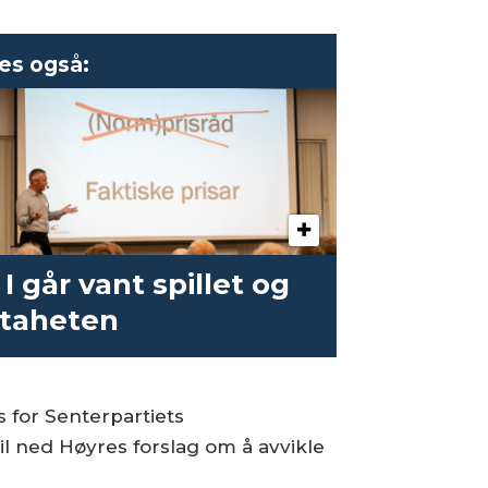
es også:
 I går vant spillet og
staheten
ss for Senterpartiets
il ned Høyres forslag om å avvikle