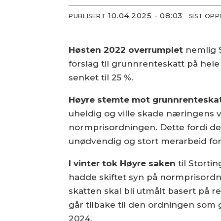
10.04.2025 - 08:03
PUBLISERT
SIST OP
Høsten 2022 overrumplet
nemlig S
forslag til grunnrenteskatt på hele
senket til 25 %.
Høyre stemte mot grunnrenteska
uheldig og ville skade næringens 
normprisordningen. Dette fordi det 
unødvendig og stort merarbeid fo
I vinter tok Høyre saken
til Storti
hadde skiftet syn på normprisordni
skatten skal bli utmålt basert på r
går tilbake til den ordningen som gj
2024.