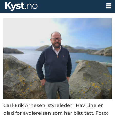
Carl-Erik Arnesen, styreleder i Hav Line er
glad for avgjørelsen som har blitt tatt. Foto: