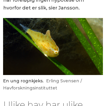
har foreløpig ingen hypotese om
hvorfor det er slik, sier Jansson.
En ung rognkjeks.
Erling Svensen /
Havforskningsinstituttet
Ulike hav har ulike