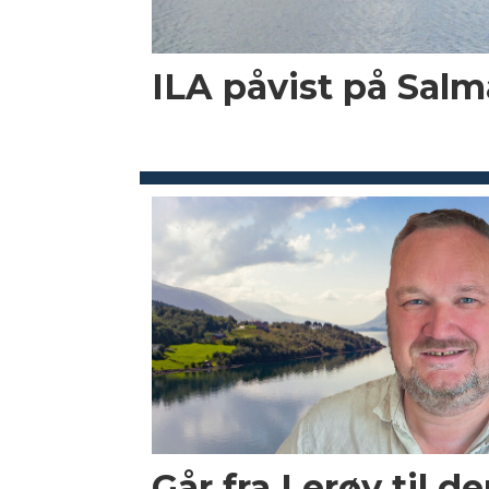
ILA påvist på Salma
Går fra Lerøy til d