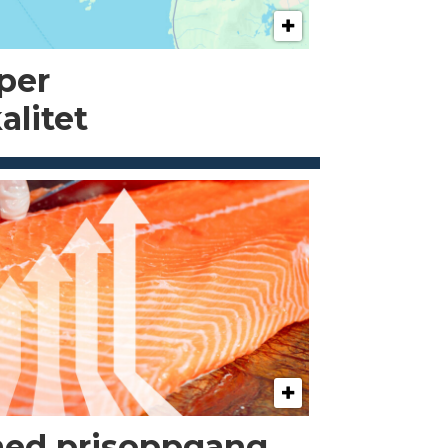
pper
alitet
med prisoppgang