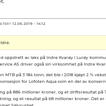
t.
12.06.2019 - 14:12
DATERT
ldre.
d oppdrett av laks på Indre Kvarøy i Lurøy kommu
ervice AS driver også sin virksomhet på Indre Kv
MTB på 3 184 tonn, det ble i 2018 kjøpt 2 % vekst på
n konsesjon for Lofoten Aqua som en del av konser
g på 886 millioner kroner, og et driftsresultat på 
ning, og et resultat på 68 millioner kroner. Det er
mmet Sølvrushet.