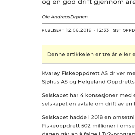
og en god drift gjennom åre
Ole Andreas
Drønen
12.06.2019 - 12:33
PUBLISERT
SIST OPP
Denne artikkelen er tre år eller e
Kvarøy Fiskeoppdrett AS driver me
Sjøhus AS og Helgeland Oppdretts
Selskapet har 4 konsesjoner med en 
selskapet en avtale om drift av e
Selskapet hadde i 2018 en omsetnin
Fiskeoppdrett 502 millioner i omset
dagen går an å følge i Tv2-progra