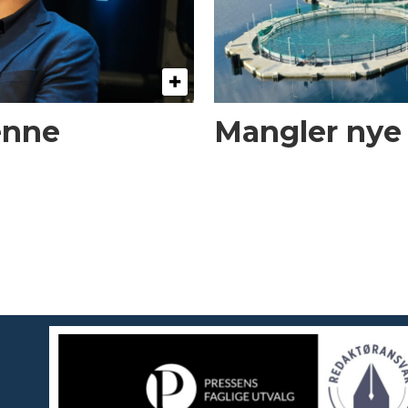
enne
Mangler nye t