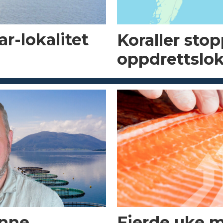
r-lokalitet
Koraller sto
oppdrettslok
enne
Fjerde uke 