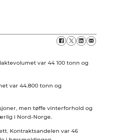
 Slaktevolumet var 44 100 tonn og
umet var 44.800 tonn og
joner, men tøffe vinterforhold og
ærlig i Nord-Norge.
psett. Kontraktsandelen var 46
de i børsmeldingen.