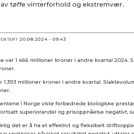
 av tøffe vinterforhold og ekstremvær.
20.08.2024 - 09:43
PPDATERT
e var 1 466 millioner kroner i andre kvartal 2024.
roner.
r 1.393 millioner kroner i andre kvartal. Slaktevol
oner.
ntene i Norge viste forbedrede biologiske prestas
fortsatt superiorandel og prisoppnåelse negativt, s
viktig det er å ha et effektivt og fleksibelt driftsop
spotpriser påvirket resultatet negativt, uttaler 