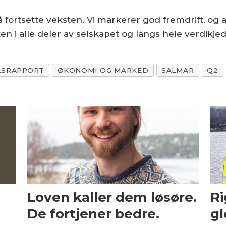
 å fortsette veksten. Vi markerer god fremdrift, og
ten i alle deler av selskapet og langs hele verdikje
LSRAPPORT
ØKONOMI OG MARKED
SALMAR
Q2
Loven kaller dem løsøre.
Ri
De fortjener bedre.
gl