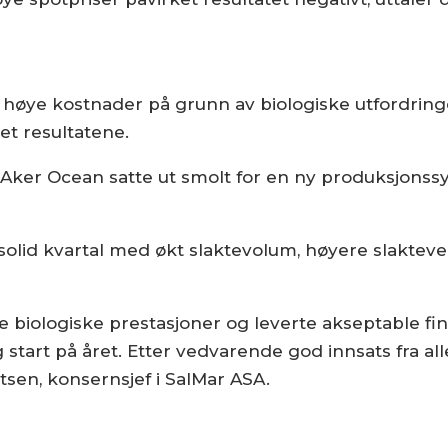
høye kostnader på grunn av biologiske utfordringer
et resultatene.
Aker Ocean satte ut smolt for en ny produksjonssyk
olid kvartal med økt slaktevolum, høyere slaktevekt
de biologiske prestasjoner og leverte akseptable fin
start på året. Etter vedvarende god innsats fra all
ntsen, konsernsjef i SalMar ASA.