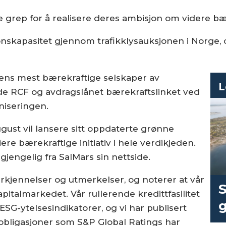
re grep for å realisere deres ambisjon om videre b
onskapasitet gjennom trafikklysauksjonen i Norge, og
erdens mest bærekraftige selskaper av
L
åde RCF og avdragslånet bærekraftslinket ved
aniseringen.
ugust vil lansere sitt oppdaterte grønne
re bærekraftige initiativ i hele verdikjeden.
jengelig fra SalMars sin nettside.
nerkjennelser og utmerkelser, og noterer at vår
S
apitalmarkedet. Vår rullerende kredittfasilitet
g
 ESG-ytelsesindikatorer, og vi har publisert
bligasjoner som S&P Global Ratings har