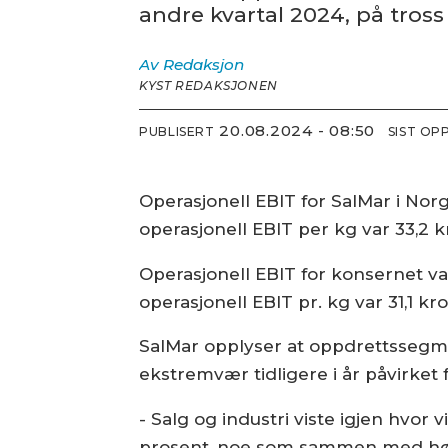
andre kvartal 2024, på tross
Av
Redaksjon
KYST REDAKSJONEN
20.08.2024 - 08:50
PUBLISERT
SIST O
Operasjonell EBIT for SalMar i Norg
operasjonell EBIT per kg var 33,2 k
Operasjonell EBIT for konsernet va
operasjonell EBIT pr. kg var 31,1 kr
SalMar opplyser at oppdrettssegme
ekstremvær tidligere i år påvirket 
- Salg og industri viste igjen hvor 
prosent, noe som sammen med høye 