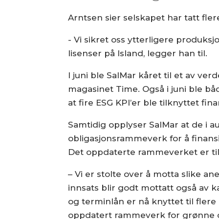
Arntsen sier selskapet har tatt fle
- Vi sikret oss ytterligere produksj
lisenser på Island, legger han til.
I juni ble SalMar kåret til et av v
magasinet Time. Også i juni ble b
at fire ESG KPI’er ble tilknyttet fin
Samtidig opplyser SalMar at de i a
obligasjonsrammeverk for å finansie
Det oppdaterte rammeverket er tilg
– Vi er stolte over å motta slike a
innsats blir godt mottatt også av k
og terminlån er nå knyttet til flere
oppdatert rammeverk for grønne o