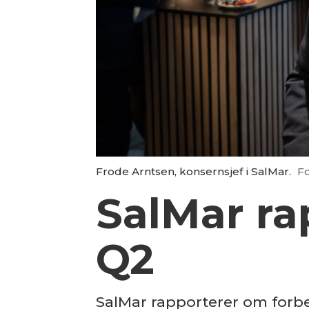
Frode Arntsen, konsernsjef i SalMar.
Fo
SalMar rap
Q2
SalMar rapporterer om forbed