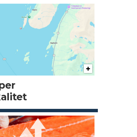
pper
alitet