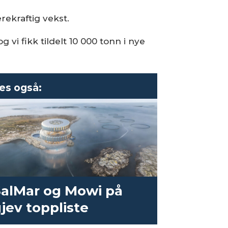
ærekraftig vekst.
 vi fikk tildelt 10 000 tonn i nye
es også:
alMar og Mowi på
jev toppliste