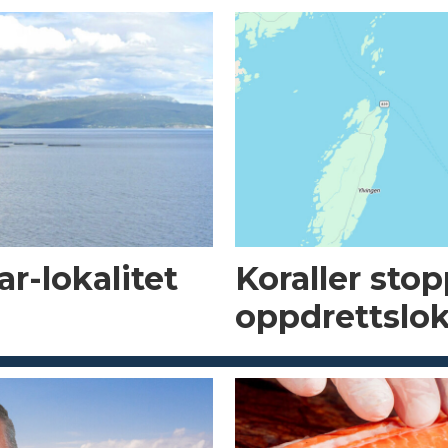
r-lokalitet
Koraller sto
oppdrettslok