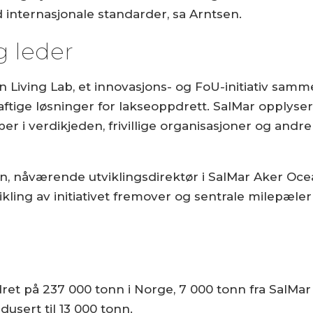
d internasjonale standarder, sa Arntsen.
g leder
 Living Lab, et innovasjons- og FoU-initiativ samm
ftige løsninger for lakseoppdrett. SalMar opplyser 
per i verdikjeden, frivillige organisasjoner og andr
n, nåværende utviklingsdirektør i SalMar Aker Ocean
ikling av initiativet fremover og sentrale milepæler
et på 237 000 tonn i Norge, 7 000 tonn fra SalMar
dusert til 13 000 tonn.