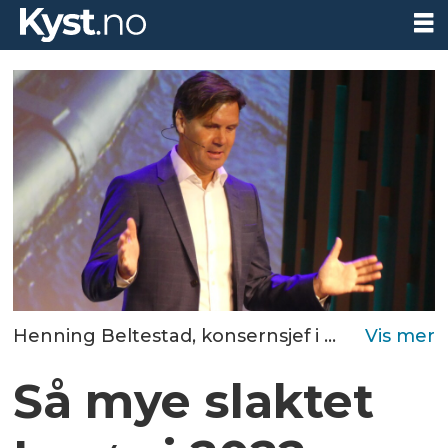
Henning Beltestad, konsernsjef i Lerøy.
Foto:
Så mye slaktet