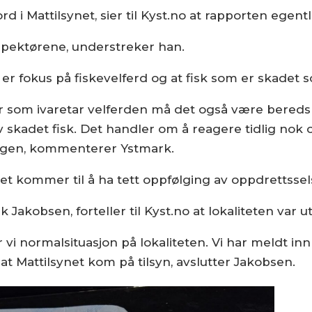
d i Mattilsynet, sier til Kyst.no at rapporten egentli
nspektørene, understreker han.
 er fokus på fiskevelferd og at fisk som er skadet s
er som ivaretar velferden må det også være bereds
av skadet fisk. Det handler om å reagere tidlig nok o
ngen, kommenterer Ystmark.
net kommer til å ha tett oppfølging av oppdrettssel
ik Jakobsen, forteller til Kyst.no at lokaliteten var 
ar vi normalsituasjon på lokaliteten. Vi har meldt in
g at Mattilsynet kom på tilsyn, avslutter Jakobsen.