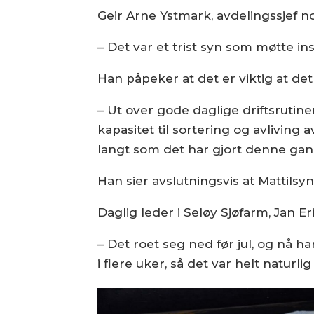
Geir Arne Ystmark, avdelingssjef nor
– Det var et trist syn som møtte i
Han påpeker at det er viktig at det
– Ut over gode daglige driftsrutin
kapasitet til sortering og avliving 
langt som det har gjort denne ga
Han sier avslutningsvis at Mattilsy
Daglig leder i Seløy Sjøfarm, Jan Er
– Det roet seg ned før jul, og nå h
i flere uker, så det var helt naturli