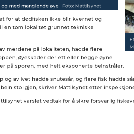
r, og med manglende øye.
Foto: Mattilsynet
et for at dødfisken ikke blir kvernet og
il en tom lokalitet grunnet tekniske
Fr
M
 av merdene på lokaliteten, hadde flere
kroppen, øyeskader der ett eller begge øyne
er på sporen, med helt eksponerte beinstråler.
og avlivet hadde snutesår, og flere fisk hadde sår p
ein sto igjen, skriver Mattilsynet etter inspeksjon
ilsynet varslet vedtak for å sikre forsvarlig fisk