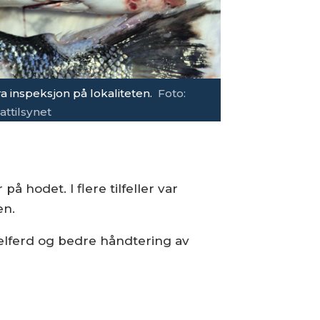
a inspeksjon på lokaliteten.
Foto:
attilsynet
å hodet. I flere tilfeller var
en.
evelferd og bedre håndtering av