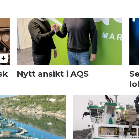
sk
Nytt ansikt i AQS
Se
lo