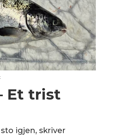
t
 Et trist
sto igjen, skriver