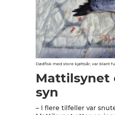
Dødfisk med store kjøttsår, var blant f
Mattilsynet 
syn
– I flere tilfeller var s