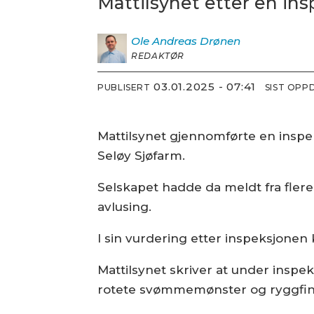
Mattilsynet etter en in
Ole Andreas
Drønen
REDAKTØR
03.01.2025 - 07:41
PUBLISERT
SIST OPP
Mattilsynet gjennomførte en inspe
Seløy Sjøfarm.
Selskapet hadde da meldt fra fler
avlusing.
I sin vurdering etter inspeksjonen 
Mattilsynet skriver at under inspe
rotete svømmemønster og ryggfin