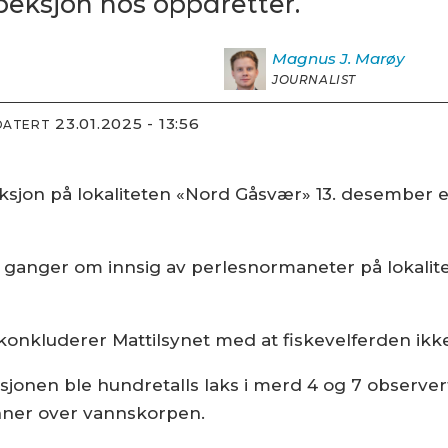
speksjon hos oppdretter.
Magnus J.
Marøy
JOURNALIST
23.01.2025 - 13:56
DATERT
ksjon på lokaliteten «Nord Gåsvær» 13. desember e
e ganger om innsig av perlesnormaneter på lokalit
konkluderer Mattilsynet med at fiskevelferden ikke 
ksjonen ble hundretalls laks i merd 4 og 7 observe
ner over vannskorpen.