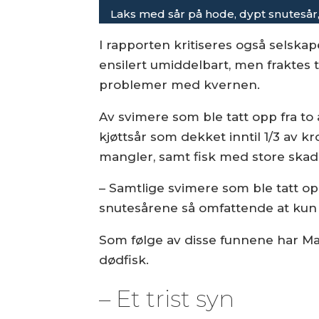
Laks med sår på hode, dypt snuteså
I rapporten kritiseres også selskap
ensilert umiddelbart, men fraktes t
problemer med kvernen.
Av svimere som ble tatt opp fra to
kjøttsår som dekket inntil 1/3 av 
mangler, samt fisk med store skad
– Samtlige svimere som ble tatt opp 
snutesårene så omfattende at kun b
Som følge av disse funnene har Matt
dødfisk.
– Et trist syn