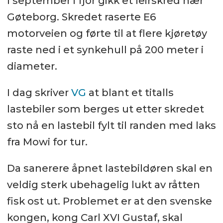
I september i fjor gikk et leirskred nær
Gøteborg. Skredet raserte E6
motorveien og førte til at flere kjøretøy
raste ned i et synkehull på 200 meter i
diameter.
I dag skriver
VG
at blant et titalls
lastebiler som berges ut etter skredet
sto nå en lastebil fylt til randen med laks
fra Mowi for tur.
Da sanerere åpnet lastebildøren skal en
veldig sterk ubehagelig lukt av råtten
fisk ost ut. Problemet er at den svenske
kongen, kong Carl XVI Gustaf, skal