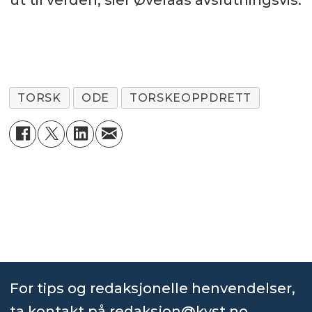
ut til verden, sier Øveraas avslutningsvis.
TORSK
ODE
TORSKEOPPDRETT
For tips og redaksjonelle henvendelser,
ta kontakt på
redaksjon@kyst.no