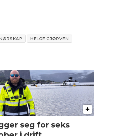
ENØRSKAP
HELGE GJØRVEN
gger seg for seks
ober i drift