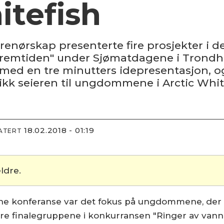
itefish
enørskap presenterte fire prosjekter i d
 fremtiden" under Sjømatdagene i Trondh
med en tre minutters idepresentasjon, og
k seieren til ungdommene i Arctic White
18.02.2018 - 01:19
DATERT
ldre.
ene konferanse var det fokus på ungdommene, der 
re finalegruppene i konkurransen "Ringer av vann-