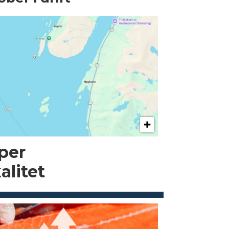
pper
alitet