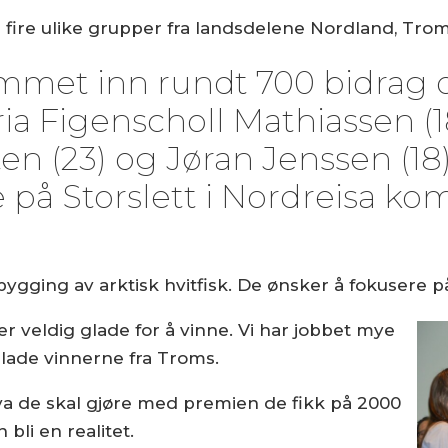
 fire ulike grupper fra landsdelene Nordland, Trom
mmet inn rundt 700 bidrag 
ia Figenscholl Mathiassen (1
ten (23) og Jøran Jenssen (1
 på Storslett i Nordreisa k
gging av arktisk hvitfisk. De ønsker å fokusere 
er veldig glade for å vinne. Vi har jobbet mye
glade vinnerne fra Troms.
va de skal gjøre med premien de fikk på 2000
bli en realitet.