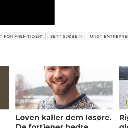
T FOR FREMTIDEN"
SETT SJØBEIN
UNGT ENTREPR
Loven kaller dem løsøre.
Ri
De fortjener bedre.
gl