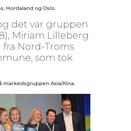
s, Hordaland og Oslo.
og det var gruppen
8), Miriam Lilleberg
8) fra Nord-Troms
ommune, som tok
på markedsgruppen Asia/Kina.