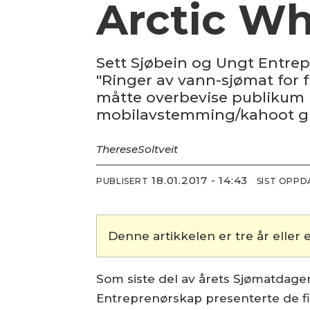
Arctic Wh
Sett Sjøbein og Ungt Entrepr
"Ringer av vann-sjømat for
måtte overbevise publikum 
mobilavstemming/kahoot gik
Therese
Soltveit
18.01.2017 - 14:43
PUBLISERT
SIST OPP
Denne artikkelen er tre år eller e
Som siste del av årets Sjømatdag
Entreprenørskap presenterte de fi