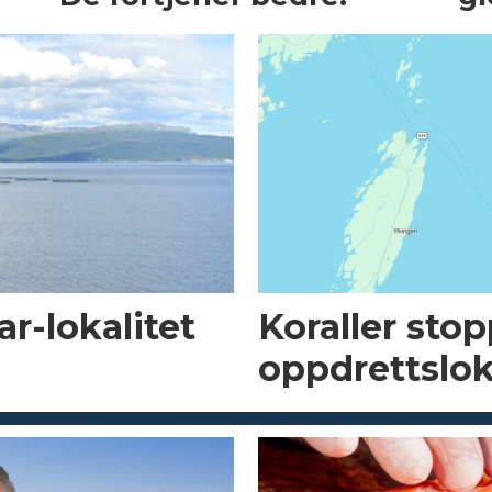
r-lokalitet
Koraller sto
oppdrettslok