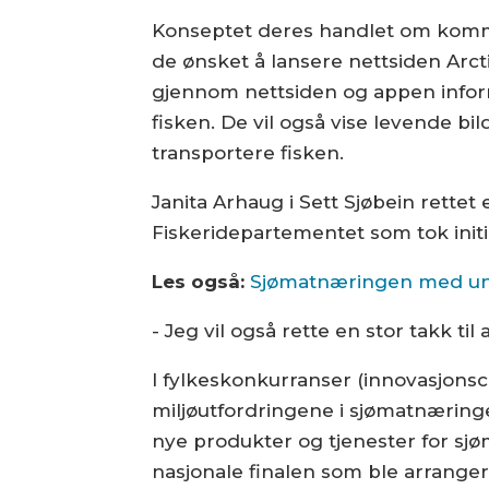
Konseptet deres handlet om komm
de ønsket å lansere nettsiden Arcti
gjennom nettsiden og appen info
fisken. De vil også vise levende bi
transportere fisken.
Janita Arhaug i Sett Sjøbein rettet 
Fiskeridepartementet som tok initi
Les også:
Sjømatnæringen med un
- Jeg vil også rette en stor takk t
I fylkeskonkurranser (innovasjonsc
miljøutfordringene i sjømatnæringe
nye produkter og tjenester for sjø
nasjonale finalen som ble arrange