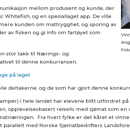
unikasjon mellom produsent og kunde, der
c Whitefish, og en spesiallaget app. De ville
rmere kunden om mattrygghet, og sporing av
lder av fisken og gi info om fartøyet som
Vin
Ang
Foto
en stor takk til Nærings- og
ativet til denne konkurransen.
ge på laget
il alle deltakerne, og de som har gjort denne konkur
amper) i hele landet har elevene blitt utfordret på
n, opplevelsesbasert reiseliv med sjømat som en d
matnæringen. Fra hvert fylke er det kåret et vinner
rt parallelt med Norske Sjømatbedrifters Landsfor