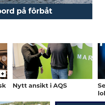
ord på fôrbåt
sk
Nytt ansikt i AQS
Se
lo