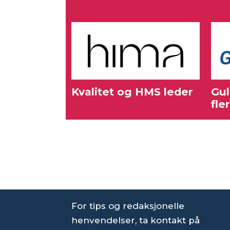
Kvalitet og HMS leder
Gul
fle
For tips og redaksjonelle
henvendelser, ta kontakt på