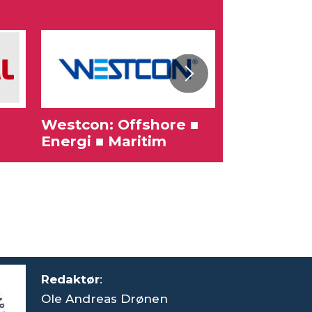
Westcon: Offshore ■
Karriere
Energi ■ Maritim
Redaktør
:
Ole Andreas Drønen