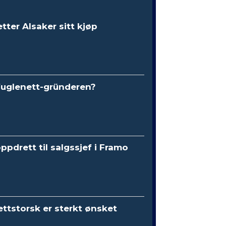
etter Alsaker sitt kjøp
fuglenett-gründeren?
oppdrett til salgssjef i Framo
ttstorsk er sterkt ønsket