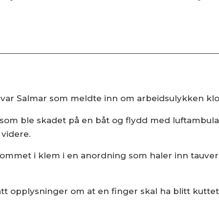
det var Salmar som meldte inn om arbeidsulykken klo
om ble skadet på en båt og flydd med luftambulanse
 videre.
ommet i klem i en anordning som haler inn tauverk
fått opplysninger om at en finger skal ha blitt kutt