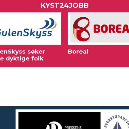
KYST24JOBB
enSkyss søker
Boreal
re dyktige folk