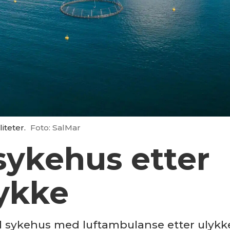
iteter.
Foto: SalMar
 sykehus etter
ykke
til sykehus med luftambulanse etter ulyk