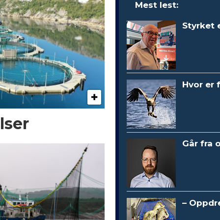
Mest lest:
Styrket 
Hvor er 
lser
Går fra 
– Oppdre