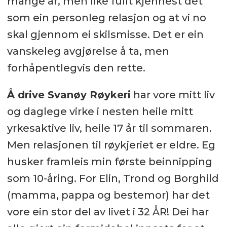
mange år, men like fullt kjennest det
som ein personleg relasjon og at vi no
skal gjennom ei skilsmisse. Det er ein
vanskeleg avgjørelse å ta, men
forhåpentlegvis den rette.
Å drive Svanøy Røykeri
har vore mitt liv
og daglege virke i nesten heile mitt
yrkesaktive liv, heile 17 år til sommaren.
Men relasjonen til røykjeriet er eldre. Eg
husker framleis min første beinnipping
som 10-åring. For Elin, Trond og Borghild
(mamma, pappa og bestemor) har det
vore ein stor del av livet i 32 ÅR! Dei har