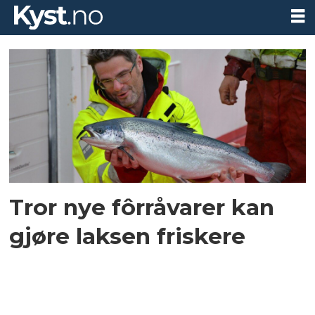
Tag:
animalske
biprodukter
Tror nye fôrråvarer kan
gjøre laksen friskere