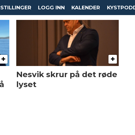
STILLINGER
LOGG INN
KALENDER
KYSTPOD
Nesvik skrur på det røde
å
lyset