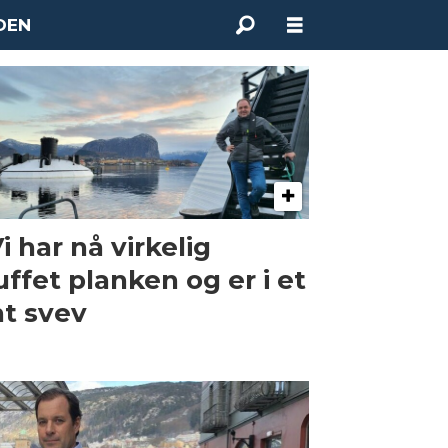
DEN
Vi har nå virkelig
uffet planken og er i et
nt svev