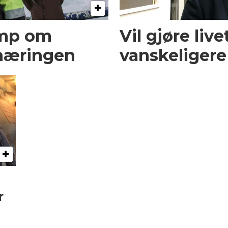
amp om
Vil gjøre liv
snæringen
vanskeligere 
r