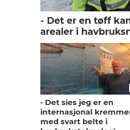
- Det er en tøff k
arealer i havbruk
- Det sies jeg er en
internasjonal kremme
med svart belte i