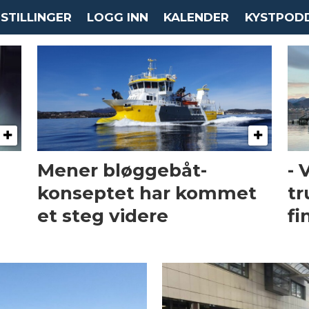
STILLINGER
LOGG INN
KALENDER
KYSTPOD
Mener bløggebåt-
- 
konseptet har kommet
tr
et steg videre
fi