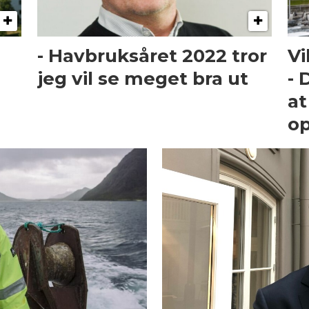
- Havbruksåret 2022 tror
Vi
jeg vil se meget bra ut
- 
at
o