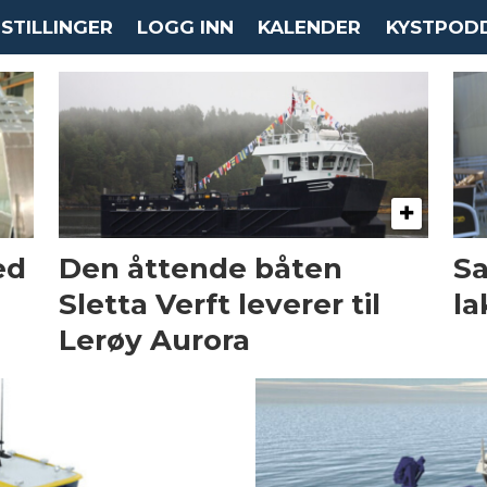
STILLINGER
LOGG INN
KALENDER
KYSTPOD
ed
Den åttende båten
Sa
Sletta Verft leverer til
la
Lerøy Aurora