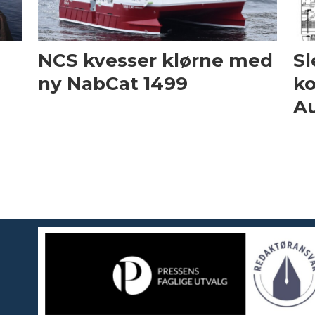
NCS kvesser klørne med
Sl
ny NabCat 1499
ko
Au