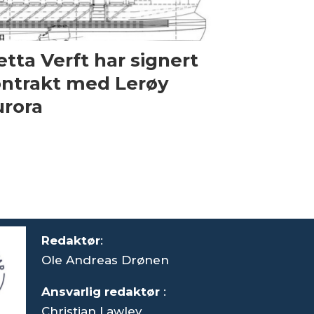
etta Verft har signert
ntrakt med Lerøy
rora
Redaktør
:
Ole Andreas Drønen
Ansvarlig redaktør
:
Christian Lawley