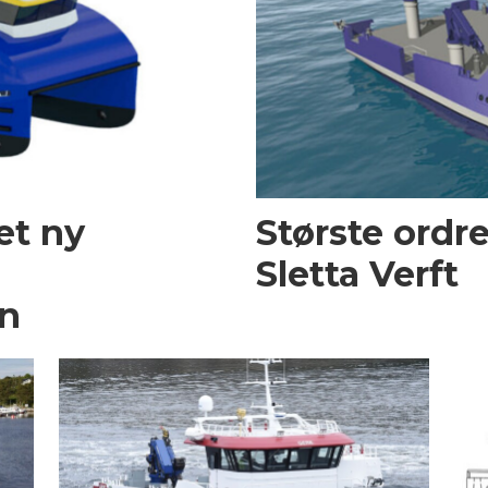
et ny
Største ordr
Sletta Verft
n