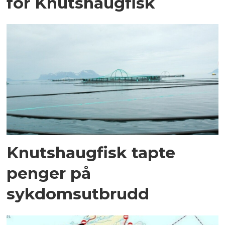
for Knutshaugfisk
Knutshaugfisk tapte
penger på
sykdomsutbrudd