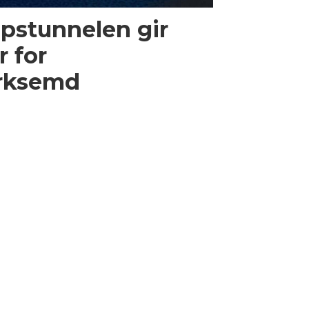
ipstunnelen gir
 for
erksemd