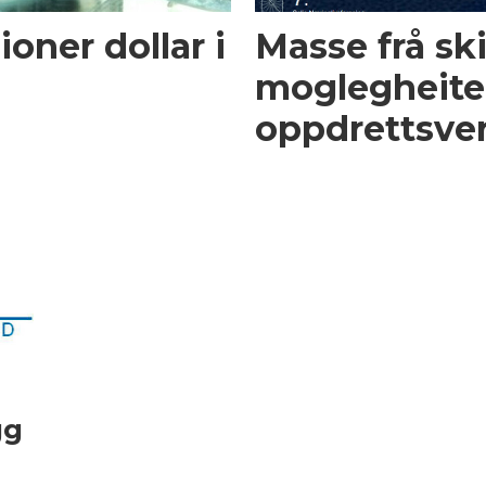
ioner dollar i
Masse frå sk
moglegheiter
oppdrettsv
gg