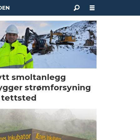
DEN
tt smoltanlegg
ygger strømforsyning
l tettsted