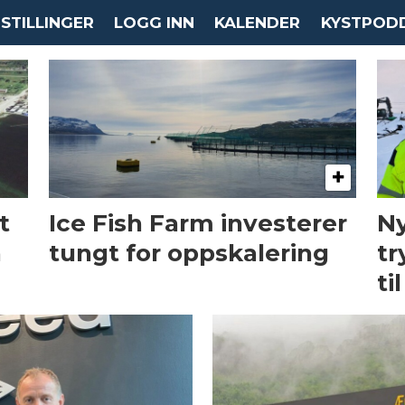
STILLINGER
LOGG INN
KALENDER
KYSTPOD
t
Ice Fish Farm investerer
Ny
n
tungt for oppskalering
tr
ti