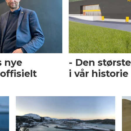
s nye
- Den størst
offisielt
i vår historie